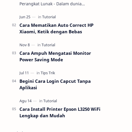
Perangkat Lunak - Dalam dunia
teknologi, pemahaman tentang
perangkat keras (hardware) dan
perangkat lunak (software) m…
Cara Mematikan Auto Correct HP
Xiaomi, Ketik dengan Bebas
Cara Ampuh Mengatasi Monitor
Power Saving Mode
Begini Cara Login Capcut Tanpa
Aplikasi
Cara Install Printer Epson L3250 WiFi
Lengkap dan Mudah