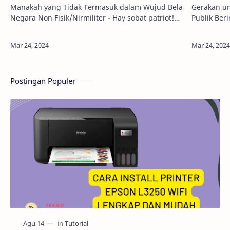
Manakah yang Tidak Termasuk dalam Wujud Bela
Gerakan un
Negara Non Fisik/Nirmiliter - Hay sobat patriot!
Publik Ber
Apakah kamu sudah pernah mendengar istilah
nggak sih 
bela negara? Jika iya, mungkin yang langsun…
kamu dapa
ka…
Postingan Populer