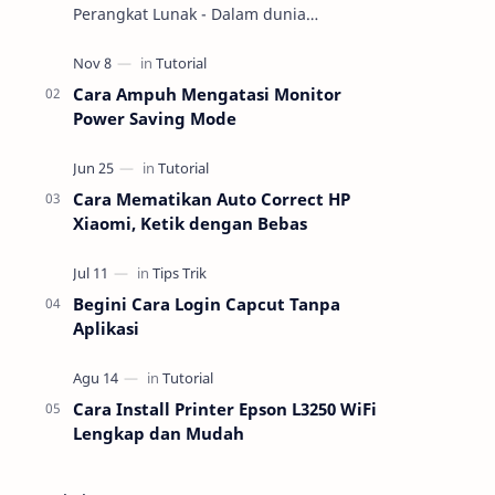
Perangkat Lunak - Dalam dunia
teknologi, pemahaman tentang
perangkat keras (hardware) dan
perangkat lunak (software) m…
Cara Ampuh Mengatasi Monitor
Power Saving Mode
Cara Mematikan Auto Correct HP
Xiaomi, Ketik dengan Bebas
Begini Cara Login Capcut Tanpa
Aplikasi
Cara Install Printer Epson L3250 WiFi
Lengkap dan Mudah