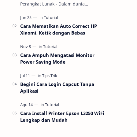
Perangkat Lunak - Dalam dunia
teknologi, pemahaman tentang
perangkat keras (hardware) dan
perangkat lunak (software) m…
Cara Mematikan Auto Correct HP
Xiaomi, Ketik dengan Bebas
Cara Ampuh Mengatasi Monitor
Power Saving Mode
Begini Cara Login Capcut Tanpa
Aplikasi
Cara Install Printer Epson L3250 WiFi
Lengkap dan Mudah