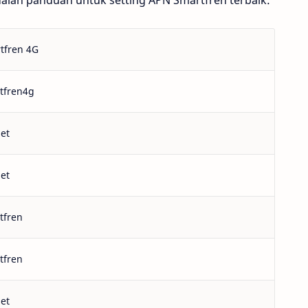
adalah panduan untuk setting APN Smartfren terbaik:
tfren 4G
tfren4g
set
set
tfren
tfren
set