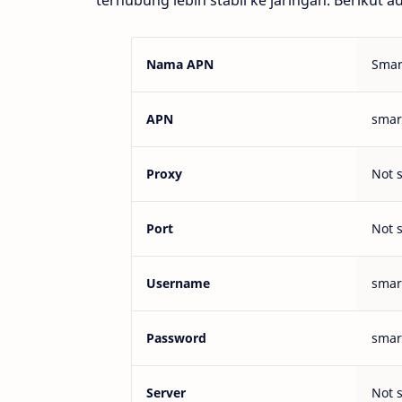
terhubung lebih stabil ke jaringan. Berikut 
Nama APN
Smar
APN
smar
Proxy
Not 
Port
Not 
Username
smar
Password
smar
Server
Not 