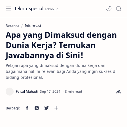
Tekno Spesial
Informasi
Beranda
Apa yang Dimaksud dengan
Dunia Kerja? Temukan
Jawabannya di Sini!
Pelajari apa yang dimaksud dengan dunia kerja dan
bagaimana hal ini relevan bagi Anda yang ingin sukses di
bidang profesional.
8 min read