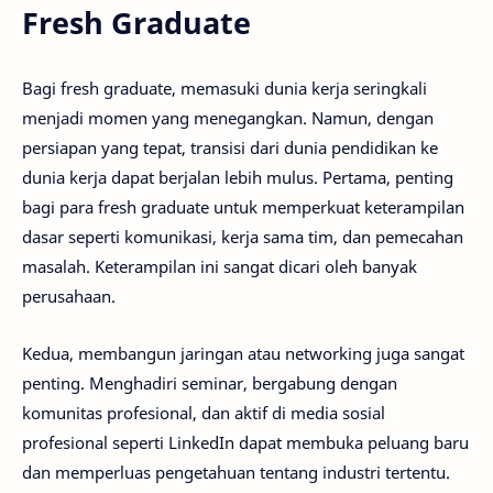
Fresh Graduate
Bagi fresh graduate, memasuki dunia kerja seringkali
menjadi momen yang menegangkan. Namun, dengan
persiapan yang tepat, transisi dari dunia pendidikan ke
dunia kerja dapat berjalan lebih mulus. Pertama, penting
bagi para fresh graduate untuk memperkuat keterampilan
dasar seperti komunikasi, kerja sama tim, dan pemecahan
masalah. Keterampilan ini sangat dicari oleh banyak
perusahaan.
Kedua, membangun jaringan atau networking juga sangat
penting. Menghadiri seminar, bergabung dengan
komunitas profesional, dan aktif di media sosial
profesional seperti LinkedIn dapat membuka peluang baru
dan memperluas pengetahuan tentang industri tertentu.