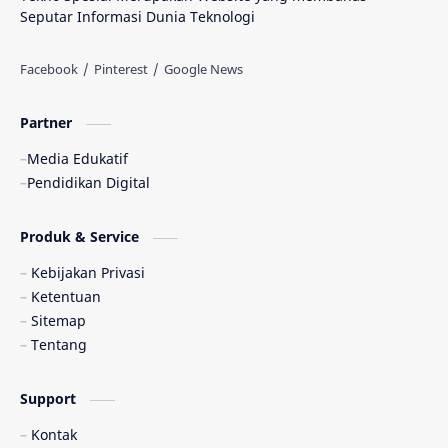
Seputar Informasi Dunia Teknologi
Partner
Media Edukatif
Pendidikan Digital
Produk & Service
Kebijakan Privasi
Ketentuan
Sitemap
Tentang
Support
Kontak