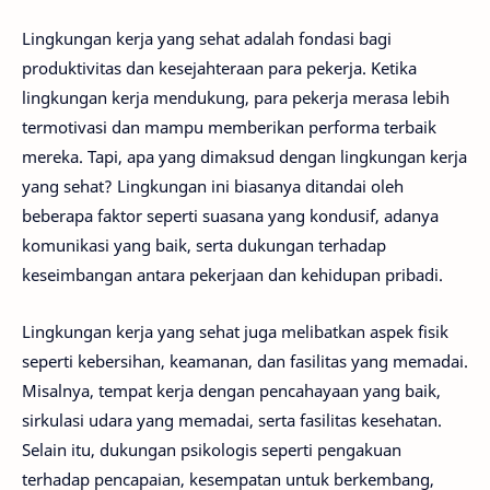
Lingkungan kerja yang sehat adalah fondasi bagi
produktivitas dan kesejahteraan para pekerja. Ketika
lingkungan kerja mendukung, para pekerja merasa lebih
termotivasi dan mampu memberikan performa terbaik
mereka. Tapi, apa yang dimaksud dengan lingkungan kerja
yang sehat? Lingkungan ini biasanya ditandai oleh
beberapa faktor seperti suasana yang kondusif, adanya
komunikasi yang baik, serta dukungan terhadap
keseimbangan antara pekerjaan dan kehidupan pribadi.
Lingkungan kerja yang sehat juga melibatkan aspek fisik
seperti kebersihan, keamanan, dan fasilitas yang memadai.
Misalnya, tempat kerja dengan pencahayaan yang baik,
sirkulasi udara yang memadai, serta fasilitas kesehatan.
Selain itu, dukungan psikologis seperti pengakuan
terhadap pencapaian, kesempatan untuk berkembang,