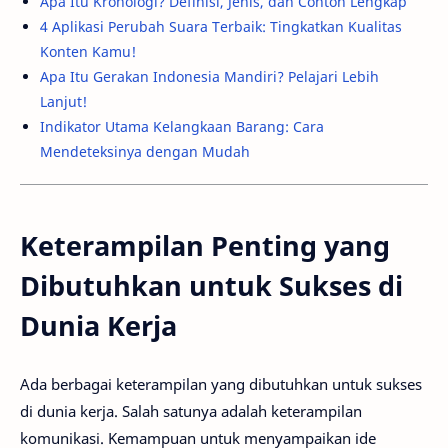
Apa Itu Kronologi? Definisi, Jenis, dan Contoh Lengkap
4 Aplikasi Perubah Suara Terbaik: Tingkatkan Kualitas
Konten Kamu!
Apa Itu Gerakan Indonesia Mandiri? Pelajari Lebih
Lanjut!
Indikator Utama Kelangkaan Barang: Cara
Mendeteksinya dengan Mudah
Keterampilan Penting yang
Dibutuhkan untuk Sukses di
Dunia Kerja
Ada berbagai keterampilan yang dibutuhkan untuk sukses
di dunia kerja. Salah satunya adalah keterampilan
komunikasi. Kemampuan untuk menyampaikan ide