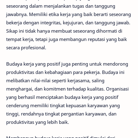
seseorang dalam menjalankan tugas dan tanggung
jawabnya. Memiliki etika kerja yang baik berarti seseorang
bekerja dengan integritas, kejujuran, dan tanggung jawab.
Sikap ini tidak hanya membuat seseorang dihormati di
tempat kerja, tetapi juga membangun reputasi yang baik
secara profesional.
Budaya kerja yang positif juga penting untuk mendorong
produktivitas dan kebahagiaan para pekerja. Budaya ini
melibatkan nilai-nilai seperti kerjasama, saling
menghargai, dan komitmen terhadap kualitas. Organisasi
yang berhasil menciptakan budaya kerja yang positif
cenderung memiliki tingkat kepuasan karyawan yang
tinggi, rendahnya tingkat pergantian karyawan, dan
produktivitas yang lebih baik.