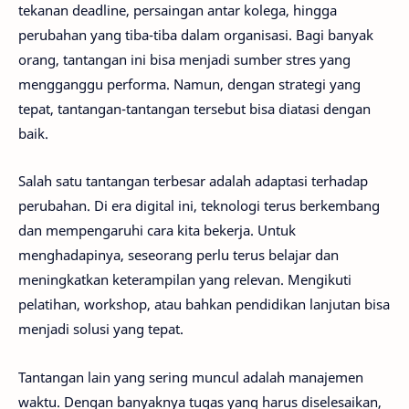
tekanan deadline, persaingan antar kolega, hingga
perubahan yang tiba-tiba dalam organisasi. Bagi banyak
orang, tantangan ini bisa menjadi sumber stres yang
mengganggu performa. Namun, dengan strategi yang
tepat, tantangan-tantangan tersebut bisa diatasi dengan
baik.
Salah satu tantangan terbesar adalah adaptasi terhadap
perubahan. Di era digital ini, teknologi terus berkembang
dan mempengaruhi cara kita bekerja. Untuk
menghadapinya, seseorang perlu terus belajar dan
meningkatkan keterampilan yang relevan. Mengikuti
pelatihan, workshop, atau bahkan pendidikan lanjutan bisa
menjadi solusi yang tepat.
Tantangan lain yang sering muncul adalah manajemen
waktu. Dengan banyaknya tugas yang harus diselesaikan,