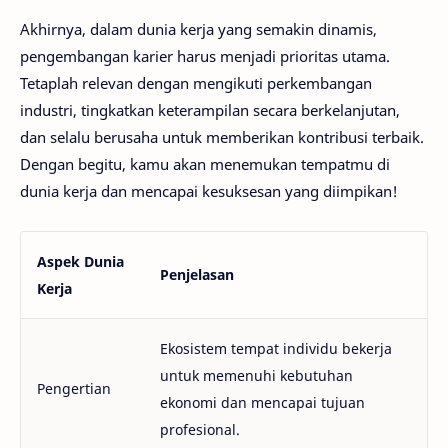
Akhirnya, dalam dunia kerja yang semakin dinamis,
pengembangan karier harus menjadi prioritas utama.
Tetaplah relevan dengan mengikuti perkembangan
industri, tingkatkan keterampilan secara berkelanjutan,
dan selalu berusaha untuk memberikan kontribusi terbaik.
Dengan begitu, kamu akan menemukan tempatmu di
dunia kerja dan mencapai kesuksesan yang diimpikan!
Aspek Dunia
Penjelasan
Kerja
Ekosistem tempat individu bekerja
untuk memenuhi kebutuhan
Pengertian
ekonomi dan mencapai tujuan
profesional.