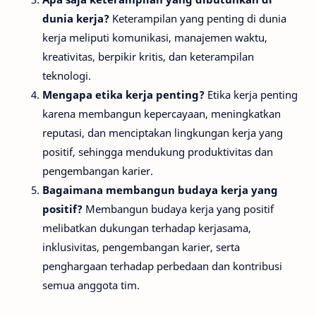
dunia kerja?
Keterampilan yang penting di dunia
kerja meliputi komunikasi, manajemen waktu,
kreativitas, berpikir kritis, dan keterampilan
teknologi.
Mengapa etika kerja penting?
Etika kerja penting
karena membangun kepercayaan, meningkatkan
reputasi, dan menciptakan lingkungan kerja yang
positif, sehingga mendukung produktivitas dan
pengembangan karier.
Bagaimana membangun budaya kerja yang
positif?
Membangun budaya kerja yang positif
melibatkan dukungan terhadap kerjasama,
inklusivitas, pengembangan karier, serta
penghargaan terhadap perbedaan dan kontribusi
semua anggota tim.