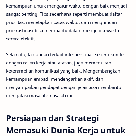
kemampuan untuk mengatur waktu dengan baik menjadi
sangat penting. Tips sederhana seperti membuat daftar
prioritas, menetapkan batas waktu, dan menghindari
prokrastinasi bisa membantu dalam mengelola waktu
secara efektif.
Selain itu, tantangan terkait interpersonal, seperti konflik
dengan rekan kerja atau atasan, juga memerlukan
keterampilan komunikasi yang baik. Mengembangkan
kemampuan empati, mendengarkan aktif, dan
menyampaikan pendapat dengan jelas bisa membantu
mengatasi masalah-masalah ini.
Persiapan dan Strategi
Memasuki Dunia Kerja untuk