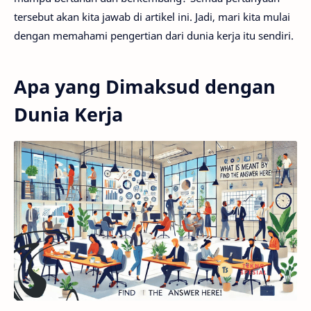
tersebut akan kita jawab di artikel ini. Jadi, mari kita mulai
dengan memahami pengertian dari dunia kerja itu sendiri.
Apa yang Dimaksud dengan
Dunia Kerja