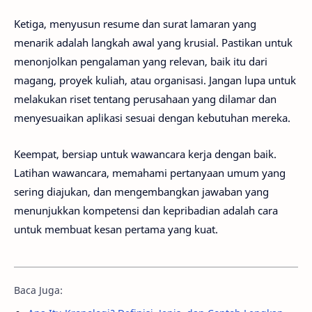
Ketiga, menyusun resume dan surat lamaran yang
menarik adalah langkah awal yang krusial. Pastikan untuk
menonjolkan pengalaman yang relevan, baik itu dari
magang, proyek kuliah, atau organisasi. Jangan lupa untuk
melakukan riset tentang perusahaan yang dilamar dan
menyesuaikan aplikasi sesuai dengan kebutuhan mereka.
Keempat, bersiap untuk wawancara kerja dengan baik.
Latihan wawancara, memahami pertanyaan umum yang
sering diajukan, dan mengembangkan jawaban yang
menunjukkan kompetensi dan kepribadian adalah cara
untuk membuat kesan pertama yang kuat.
Baca Juga: