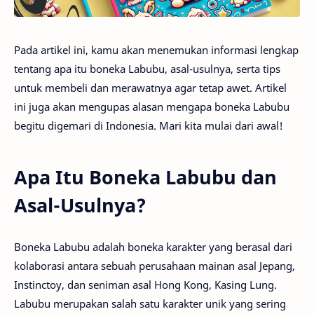
Pada artikel ini, kamu akan menemukan informasi lengkap
tentang apa itu boneka Labubu, asal-usulnya, serta tips
untuk membeli dan merawatnya agar tetap awet. Artikel
ini juga akan mengupas alasan mengapa boneka Labubu
begitu digemari di Indonesia. Mari kita mulai dari awal!
Apa Itu Boneka Labubu dan
Asal-Usulnya?
Boneka Labubu adalah boneka karakter yang berasal dari
kolaborasi antara sebuah perusahaan mainan asal Jepang,
Instinctoy, dan seniman asal Hong Kong, Kasing Lung.
Labubu merupakan salah satu karakter unik yang sering