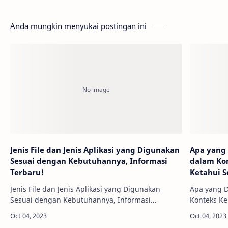
Anda mungkin menyukai postingan ini
Jenis File dan Jenis Aplikasi yang Digunakan
Apa yang
Sesuai dengan Kebutuhannya, Informasi
dalam Kon
Terbaru!
Ketahui 
Jenis File dan Jenis Aplikasi yang Digunakan
Apa yang 
Sesuai dengan Kebutuhannya, Informasi
Konteks Ke
Terbaru! - Hi, Teman-teman digital TeknoSpesial,
- Pernah 
pernahkah kamu merasa bingung saat hendak
produk ker