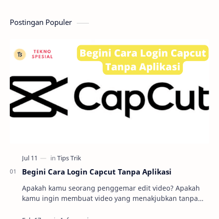
membuk…
Postingan Populer
Begini Cara Login Capcut Tanpa Aplikasi
Apakah kamu seorang penggemar edit video? Apakah
kamu ingin membuat video yang menakjubkan tanpa
harus repot mengunduh dan menginstal aplikasi
editin…