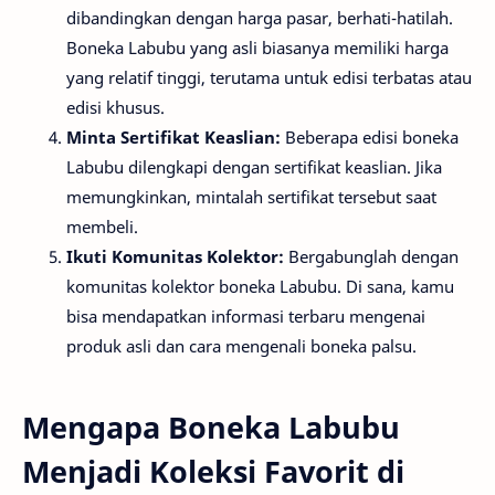
dibandingkan dengan harga pasar, berhati-hatilah.
Boneka Labubu yang asli biasanya memiliki harga
yang relatif tinggi, terutama untuk edisi terbatas atau
edisi khusus.
Minta Sertifikat Keaslian:
Beberapa edisi boneka
Labubu dilengkapi dengan sertifikat keaslian. Jika
memungkinkan, mintalah sertifikat tersebut saat
membeli.
Ikuti Komunitas Kolektor:
Bergabunglah dengan
komunitas kolektor boneka Labubu. Di sana, kamu
bisa mendapatkan informasi terbaru mengenai
produk asli dan cara mengenali boneka palsu.
Mengapa Boneka Labubu
Menjadi Koleksi Favorit di