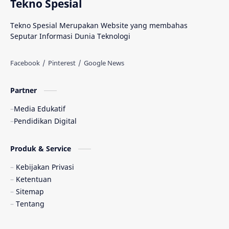
Tekno Spesial
Tekno Spesial Merupakan Website yang membahas
Seputar Informasi Dunia Teknologi
Partner
Media Edukatif
Pendidikan Digital
Produk & Service
Kebijakan Privasi
Ketentuan
Sitemap
Tentang