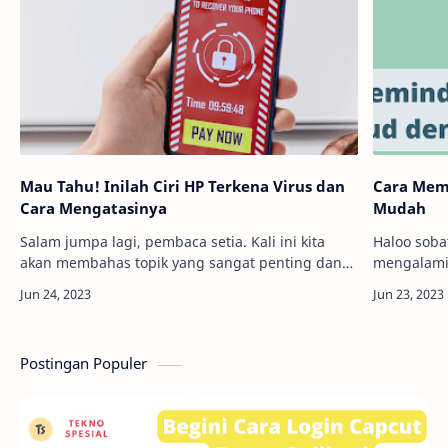
Mau Tahu! Inilah Ciri HP Terkena Virus dan
Cara Mem
Cara Mengatasinya
Mudah
Salam jumpa lagi, pembaca setia. Kali ini kita
Haloo soba
akan membahas topik yang sangat penting dan
mengalami
relevan untuk semua pengguna smartphone.
mengatur f
Apakah kamu pernah mengalami masalah
Anda? Tena
dengan pera…
membagi
Postingan Populer