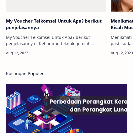
My Voucher Telkomsel Untuk Apa? berikut
Menikmati
penjelasannya
Kisah Mu
My Voucher Telkomsel Untuk Apa? berikut
Menikmati 
penjelasannya - Kehadiran teknologi telah
pasti suda
mengubah banyak aspek dalam kehidupan kita.
"Young Sh
Salah satunya adalah bagaimana kita
tentang ma
berkomunikasi dan …
kenal…
Postingan Populer