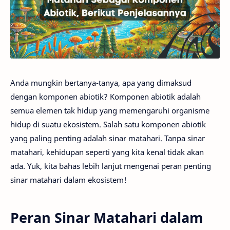
Anda mungkin bertanya-tanya, apa yang dimaksud
dengan komponen abiotik? Komponen abiotik adalah
semua elemen tak hidup yang memengaruhi organisme
hidup di suatu ekosistem. Salah satu komponen abiotik
yang paling penting adalah sinar matahari. Tanpa sinar
matahari, kehidupan seperti yang kita kenal tidak akan
ada. Yuk, kita bahas lebih lanjut mengenai peran penting
sinar matahari dalam ekosistem!
Peran Sinar Matahari dalam