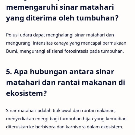
memengaruhi sinar matahari
yang diterima oleh tumbuhan?
Polusi udara dapat menghalangi sinar matahari dan
mengurangi intensitas cahaya yang mencapai permukaan
Bumi, mengurangi efisiensi fotosintesis pada tumbuhan.
5. Apa hubungan antara sinar
matahari dan rantai makanan di
ekosistem?
Sinar matahari adalah titik awal dari rantai makanan,
menyediakan energi bagi tumbuhan hijau yang kemudian
diteruskan ke herbivora dan karnivora dalam ekosistem.