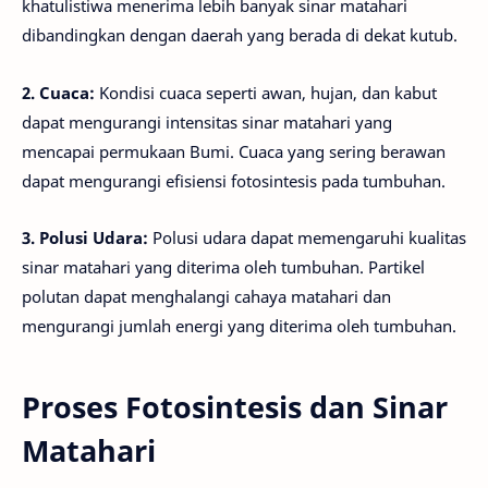
khatulistiwa menerima lebih banyak sinar matahari
dibandingkan dengan daerah yang berada di dekat kutub.
2. Cuaca:
Kondisi cuaca seperti awan, hujan, dan kabut
dapat mengurangi intensitas sinar matahari yang
mencapai permukaan Bumi. Cuaca yang sering berawan
dapat mengurangi efisiensi fotosintesis pada tumbuhan.
3. Polusi Udara:
Polusi udara dapat memengaruhi kualitas
sinar matahari yang diterima oleh tumbuhan. Partikel
polutan dapat menghalangi cahaya matahari dan
mengurangi jumlah energi yang diterima oleh tumbuhan.
Proses Fotosintesis dan Sinar
Matahari