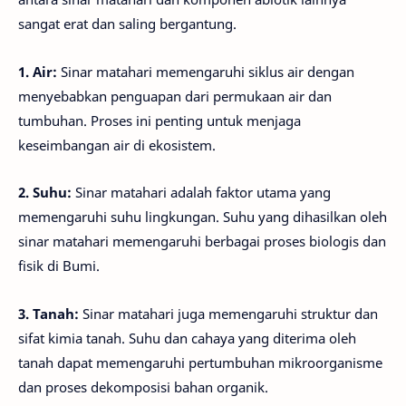
sangat erat dan saling bergantung.
1. Air:
Sinar matahari memengaruhi siklus air dengan
menyebabkan penguapan dari permukaan air dan
tumbuhan. Proses ini penting untuk menjaga
keseimbangan air di ekosistem.
2. Suhu:
Sinar matahari adalah faktor utama yang
memengaruhi suhu lingkungan. Suhu yang dihasilkan oleh
sinar matahari memengaruhi berbagai proses biologis dan
fisik di Bumi.
3. Tanah:
Sinar matahari juga memengaruhi struktur dan
sifat kimia tanah. Suhu dan cahaya yang diterima oleh
tanah dapat memengaruhi pertumbuhan mikroorganisme
dan proses dekomposisi bahan organik.