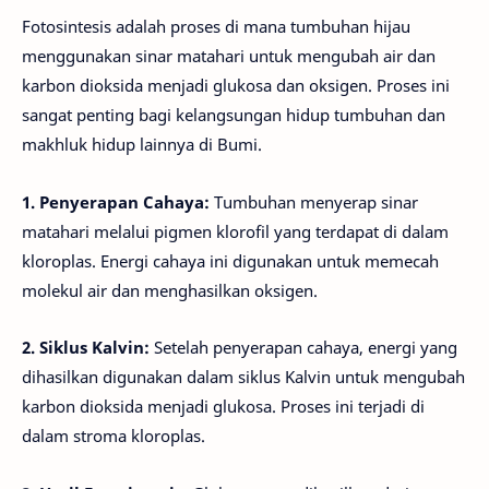
Fotosintesis adalah proses di mana tumbuhan hijau
menggunakan sinar matahari untuk mengubah air dan
karbon dioksida menjadi glukosa dan oksigen. Proses ini
sangat penting bagi kelangsungan hidup tumbuhan dan
makhluk hidup lainnya di Bumi.
1. Penyerapan Cahaya:
Tumbuhan menyerap sinar
matahari melalui pigmen klorofil yang terdapat di dalam
kloroplas. Energi cahaya ini digunakan untuk memecah
molekul air dan menghasilkan oksigen.
2. Siklus Kalvin:
Setelah penyerapan cahaya, energi yang
dihasilkan digunakan dalam siklus Kalvin untuk mengubah
karbon dioksida menjadi glukosa. Proses ini terjadi di
dalam stroma kloroplas.