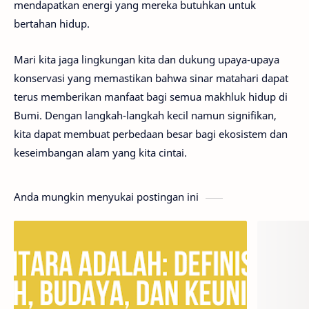
mendapatkan energi yang mereka butuhkan untuk
bertahan hidup.
Mari kita jaga lingkungan kita dan dukung upaya-upaya
konservasi yang memastikan bahwa sinar matahari dapat
terus memberikan manfaat bagi semua makhluk hidup di
Bumi. Dengan langkah-langkah kecil namun signifikan,
kita dapat membuat perbedaan besar bagi ekosistem dan
keseimbangan alam yang kita cintai.
Anda mungkin menyukai postingan ini