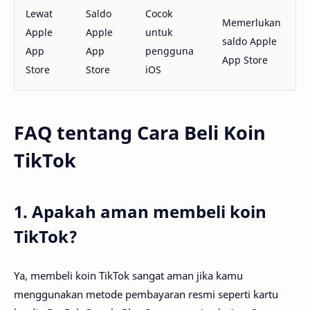
Lewat
Saldo
Cocok
Memerlukan
Apple
Apple
untuk
saldo Apple
App
App
pengguna
App Store
Store
Store
iOS
FAQ tentang Cara Beli Koin
TikTok
1. Apakah aman membeli koin
TikTok?
Ya, membeli koin TikTok sangat aman jika kamu
menggunakan metode pembayaran resmi seperti kartu