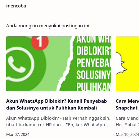
mencoba!
Anda mungkin menyukai postingan ini
Akun WhatsApp Diblokir? Kenali Penyebab
Cara Men
dan Solusinya untuk Pulihkan Kembali
Snapchat
Akun WhatsApp Diblokir? - Hai! Pernah nggak sih,
Cara Mend
tiba-tiba kamu cek HP dan... "Eh, kok WhatsApp-
Hei, Sobat
ku diblokir?" Wah, jangan panik dulu, ya! Di
kebingung
artikel ini, kita akan bahas tuntas ken…
Snapchat fa