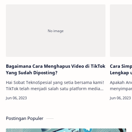
Bagaimana Cara Menghapus Video di TikTok
Cara Simp
Yang Sudah Diposting?
Lengkap 
Hai Sobat TeknoSpesial yang setia bersama kami!
Apakah And
TikTok telah menjadi salah satu platform media
menyimpan 
sosial yang populer di mana Sobat TeknoSpesial
Jangan kha
dapat berbagi video pendek dengan duni…
memba…
Postingan Populer