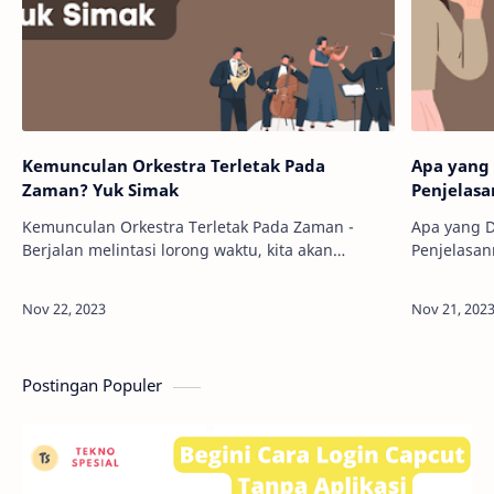
Kemunculan Orkestra Terletak Pada
Apa yang 
Zaman? Yuk Simak
Penjelas
Kemunculan Orkestra Terletak Pada Zaman -
Apa yang D
Berjalan melintasi lorong waktu, kita akan
Penjelasan
menyelami asal-usul orkestra, sebuah fenomena
Pernahkah 
musik yang telah memikat hati banyak orang.
yang lebih
Sebua…
hidup? Itu
Postingan Populer