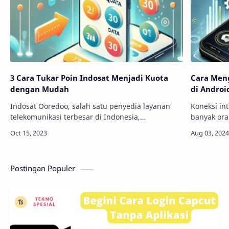
3 Cara Tukar Poin Indosat Menjadi Kuota
Cara Meng
dengan Mudah
di Androi
Indosat Ooredoo, salah satu penyedia layanan
Koneksi in
telekomunikasi terbesar di Indonesia,
banyak ora
menawarkan beragam program menarik untuk
memungkink
memanjakan pelanggannya. Salah satu program
di mana p
yang me…
Postingan Populer