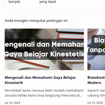
banyak
yang tepat
Anda mungkin menyukai postingan ini
Mengenali dan Memahami Gaya Belajar
Bioteknol
Kinestetik
Modern
Pernahkah kamu merasa lebih mudah memahami
Seperti na
sesuatu ketika kamu bisa langsung mencoba atau
cabang ilmu
menyentuhnya? Jika iya, bisa jadi kamu termasuk
tidak pern