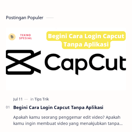
dalam kategori pelajar dengan gaya belajar…
dan imple
Postingan Populer
Begini Cara Login Capcut Tanpa Aplikasi
Apakah kamu seorang penggemar edit video? Apakah
kamu ingin membuat video yang menakjubkan tanpa
harus repot mengunduh dan menginstal aplikasi