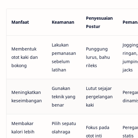
Penyesuaian
Manfaat
Keamanan
Peman
Postur
Lakukan
Joggin
Membentuk
Punggung
pemanasan
ringan,
otot kaki dan
lurus, bahu
sebelum
jumpin
bokong
rileks
latihan
jacks
Gunakan
Lutut sejajar
Meningkatkan
Perega
teknik yang
pergelangan
keseimbangan
dinami
benar
kaki
Membakar
Pilih sepatu
Fokus pada
Perega
kalori lebih
olahraga
otot inti
statis