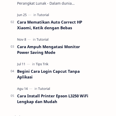
Perangkat Lunak - Dalam dunia
teknologi, pemahaman tentang
perangkat keras (hardware) dan
perangkat lunak (software) m…
Cara Mematikan Auto Correct HP
Xiaomi, Ketik dengan Bebas
Cara Ampuh Mengatasi Monitor
Power Saving Mode
Begini Cara Login Capcut Tanpa
Aplikasi
Cara Install Printer Epson L3250 WiFi
Lengkap dan Mudah