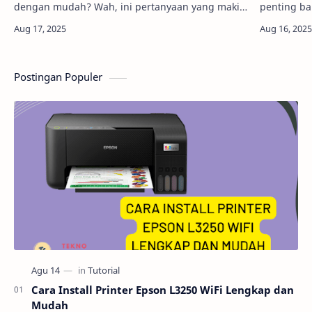
dengan mudah? Wah, ini pertanyaan yang makin
penting b
sering muncul belakangan, apalagi buat yang
kreator fa
sering beli HP dari luar negeri atau second.…
hemat. Di 
Postingan Populer
Cara Install Printer Epson L3250 WiFi Lengkap dan
Mudah