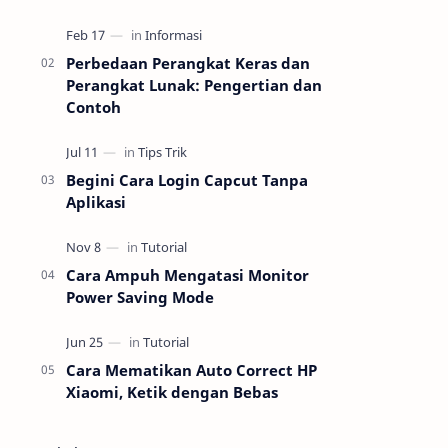
dokumen tanpa ribet kabel. Dengan
fitur cetak nirkabel, perangkat ini bisa
lang…
Perbedaan Perangkat Keras dan
Perangkat Lunak: Pengertian dan
Contoh
Begini Cara Login Capcut Tanpa
Aplikasi
Cara Ampuh Mengatasi Monitor
Power Saving Mode
Cara Mematikan Auto Correct HP
Xiaomi, Ketik dengan Bebas