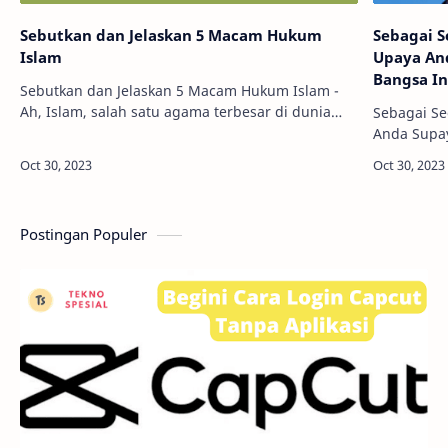
Sebutkan dan Jelaskan 5 Macam Hukum
Sebagai 
Islam
Upaya And
Bangsa In
Sebutkan dan Jelaskan 5 Macam Hukum Islam -
Generasi 
Ah, Islam, salah satu agama terbesar di dunia
Sebagai S
yang menawarkan panduan hidup bagi miliaran
Anda Supay
orang. Pernahkah kamu merasa penasaran
Indonesia 
dengan …
Milenial? 
Sobat Bac
Postingan Populer