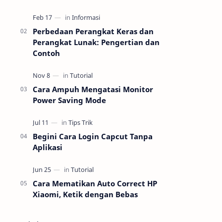
dokumen tanpa ribet kabel. Dengan
fitur cetak nirkabel, perangkat ini bisa
lang…
Perbedaan Perangkat Keras dan
Perangkat Lunak: Pengertian dan
Contoh
Cara Ampuh Mengatasi Monitor
Power Saving Mode
Begini Cara Login Capcut Tanpa
Aplikasi
Cara Mematikan Auto Correct HP
Xiaomi, Ketik dengan Bebas