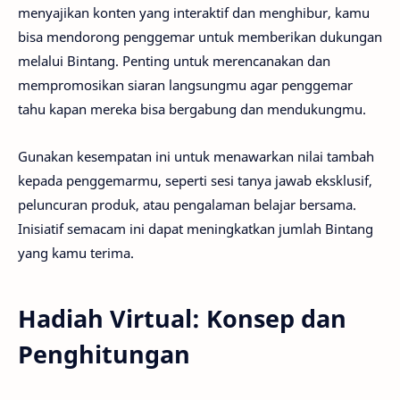
menyajikan konten yang interaktif dan menghibur, kamu
bisa mendorong penggemar untuk memberikan dukungan
melalui Bintang. Penting untuk merencanakan dan
mempromosikan siaran langsungmu agar penggemar
tahu kapan mereka bisa bergabung dan mendukungmu.
Gunakan kesempatan ini untuk menawarkan nilai tambah
kepada penggemarmu, seperti sesi tanya jawab eksklusif,
peluncuran produk, atau pengalaman belajar bersama.
Inisiatif semacam ini dapat meningkatkan jumlah Bintang
yang kamu terima.
Hadiah Virtual: Konsep dan
Penghitungan