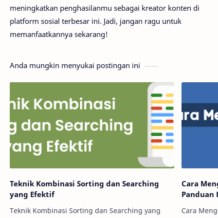
meningkatkan penghasilanmu sebagai kreator konten di
platform sosial terbesar ini. Jadi, jangan ragu untuk
memanfaatkannya sekarang!
Anda mungkin menyukai postingan ini
Teknik Kombinasi Sorting dan Searching
Cara Men
yang Efektif
Panduan 
Teknik Kombinasi Sorting dan Searching yang
Cara Mengg