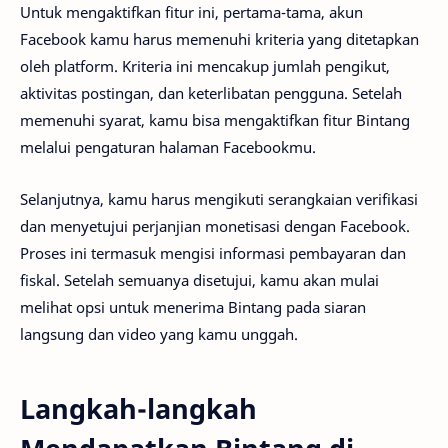
Untuk mengaktifkan fitur ini, pertama-tama, akun
Facebook kamu harus memenuhi kriteria yang ditetapkan
oleh platform. Kriteria ini mencakup jumlah pengikut,
aktivitas postingan, dan keterlibatan pengguna. Setelah
memenuhi syarat, kamu bisa mengaktifkan fitur Bintang
melalui pengaturan halaman Facebookmu.
Selanjutnya, kamu harus mengikuti serangkaian verifikasi
dan menyetujui perjanjian monetisasi dengan Facebook.
Proses ini termasuk mengisi informasi pembayaran dan
fiskal. Setelah semuanya disetujui, kamu akan mulai
melihat opsi untuk menerima Bintang pada siaran
langsung dan video yang kamu unggah.
Langkah-langkah