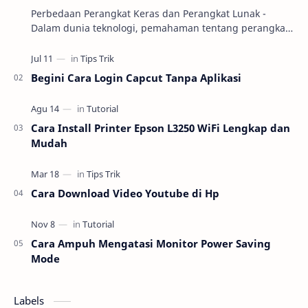
Perbedaan Perangkat Keras dan Perangkat Lunak -
Dalam dunia teknologi, pemahaman tentang perangkat
keras (hardware) dan perangkat lunak (software) m…
Begini Cara Login Capcut Tanpa Aplikasi
Cara Install Printer Epson L3250 WiFi Lengkap dan
Mudah
Cara Download Video Youtube di Hp
Cara Ampuh Mengatasi Monitor Power Saving
Mode
Labels