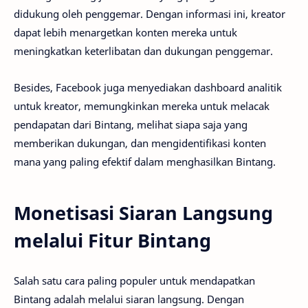
didukung oleh penggemar. Dengan informasi ini, kreator
dapat lebih menargetkan konten mereka untuk
meningkatkan keterlibatan dan dukungan penggemar.
Besides, Facebook juga menyediakan dashboard analitik
untuk kreator, memungkinkan mereka untuk melacak
pendapatan dari Bintang, melihat siapa saja yang
memberikan dukungan, dan mengidentifikasi konten
mana yang paling efektif dalam menghasilkan Bintang.
Monetisasi Siaran Langsung
melalui Fitur Bintang
Salah satu cara paling populer untuk mendapatkan
Bintang adalah melalui siaran langsung. Dengan