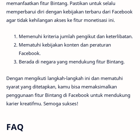
memanfaatkan fitur Bintang. Pastikan untuk selalu
memperbarui diri dengan kebijakan terbaru dari Facebook
agar tidak kehilangan akses ke fitur monetisasi ini.
Memenuhi kriteria jumlah pengikut dan keterlibatan.
Mematuhi kebijakan konten dan peraturan
Facebook.
Berada di negara yang mendukung fitur Bintang.
Dengan mengikuti langkah-langkah ini dan mematuhi
syarat yang ditetapkan, kamu bisa memaksimalkan
penggunaan fitur Bintang di Facebook untuk mendukung
karier kreatifmu. Semoga sukses!
FAQ