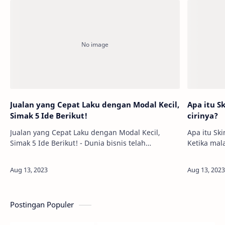
Jualan yang Cepat Laku dengan Modal Kecil,
Apa itu S
Simak 5 Ide Berikut!
cirinya?
Jualan yang Cepat Laku dengan Modal Kecil,
Apa itu Sk
Simak 5 Ide Berikut! - Dunia bisnis telah
Ketika mal
bertransformasi secara signifikan, terutama
berbisik c
dengan munculnya platform online dan peluang
jiwa. Di b
digita…
Postingan Populer