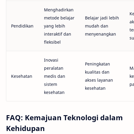
Menghadirkan
K
metode belajar
Belajar jadi lebih
ak
Pendidikan
yang lebih
mudah dan
te
interaktif dan
menyenangkan
s
fleksibel
Inovasi
Peningkatan
peralatan
M
kualitas dan
Kesehatan
medis dan
k
akses layanan
sistem
pa
kesehatan
kesehatan
FAQ: Kemajuan Teknologi dalam
Kehidupan