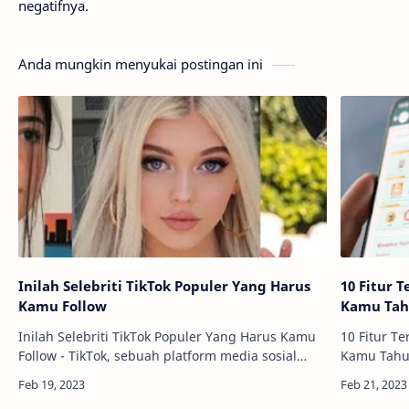
negatifnya.
Anda mungkin menyukai postingan ini
Inilah Selebriti TikTok Populer Yang Harus
10 Fitur 
Kamu Follow
Kamu Ta
Inilah Selebriti TikTok Populer Yang Harus Kamu
10 Fitur T
Follow - TikTok, sebuah platform media sosial
Kamu Tahu 
menyenangkan yang telah melonjak pada
komunikas
kesuksesannya di seluruh dunia, telah menarik
untuk men