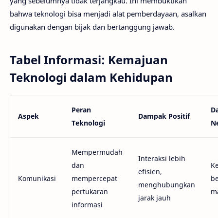
yang sebelumnya tidak terjangkau. Ini membuktikan
bahwa teknologi bisa menjadi alat pemberdayaan, asalkan
digunakan dengan bijak dan bertanggung jawab.
Tabel Informasi: Kemajuan
Teknologi dalam Kehidupan
Peran
D
Aspek
Dampak Positif
Teknologi
Ne
Mempermudah
Interaksi lebih
dan
K
efisien,
Komunikasi
mempercepat
be
menghubungkan
pertukaran
ma
jarak jauh
informasi