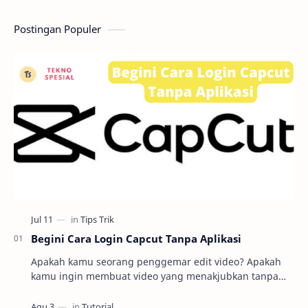
ba…
media, pa
Postingan Populer
Begini Cara Login Capcut Tanpa Aplikasi
Apakah kamu seorang penggemar edit video? Apakah
kamu ingin membuat video yang menakjubkan tanpa
harus repot mengunduh dan menginstal aplikasi
editin…