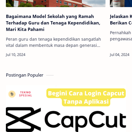
Bagaimana Model Sekolah yang Ramah
Jelaskan 
Terhadap Guru dan Tenaga Kependidikan,
Berikan 
Mari Kita Pahami
Pernahkah
pengawasa
Peran guru dan tenaga kependidikan sangatlah
asing lagi 
vital dalam membentuk masa depan generasi
bekerja di
muda. Mereka bukan hanya bertugas
Peng…
menyampaikan ilmu pengetahuan, tetapi juga
bertanggung jawa…
Postingan Populer