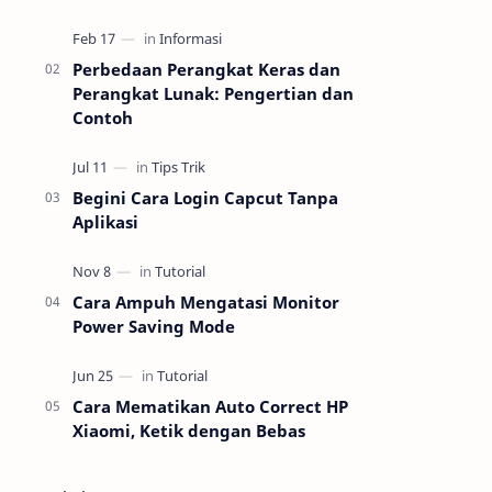
dokumen tanpa ribet kabel. Dengan
fitur cetak nirkabel, perangkat ini bisa
lang…
Perbedaan Perangkat Keras dan
Perangkat Lunak: Pengertian dan
Contoh
Begini Cara Login Capcut Tanpa
Aplikasi
Cara Ampuh Mengatasi Monitor
Power Saving Mode
Cara Mematikan Auto Correct HP
Xiaomi, Ketik dengan Bebas