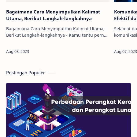
Bagaimana Cara Menyimpulkan Kalimat
Komunika
Utama, Berikut Langkah-langkahnya
Efektif da
Bagaimana Cara Menyimpulkan Kalimat Utama,
Selamat da
Berikut Langkah-langkahnya - Kamu tentu pernah
komunikasi
mengalami situasi di mana kamu harus
perkembang
merangkum suatu teks panjang menjadi
data menj
beberapa kalima…
konektiv…
Postingan Populer