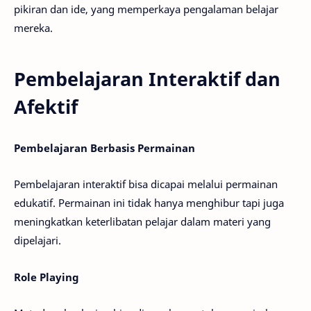
pikiran dan ide, yang memperkaya pengalaman belajar
mereka.
Pembelajaran Interaktif dan
Afektif
Pembelajaran Berbasis Permainan
Pembelajaran interaktif bisa dicapai melalui permainan
edukatif. Permainan ini tidak hanya menghibur tapi juga
meningkatkan keterlibatan pelajar dalam materi yang
dipelajari.
Role Playing