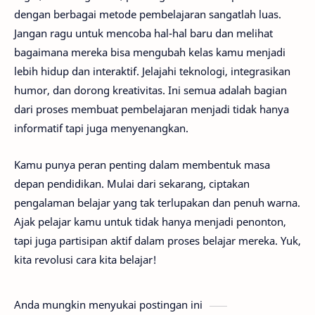
dengan berbagai metode pembelajaran sangatlah luas.
Jangan ragu untuk mencoba hal-hal baru dan melihat
bagaimana mereka bisa mengubah kelas kamu menjadi
lebih hidup dan interaktif. Jelajahi teknologi, integrasikan
humor, dan dorong kreativitas. Ini semua adalah bagian
dari proses membuat pembelajaran menjadi tidak hanya
informatif tapi juga menyenangkan.
Kamu punya peran penting dalam membentuk masa
depan pendidikan. Mulai dari sekarang, ciptakan
pengalaman belajar yang tak terlupakan dan penuh warna.
Ajak pelajar kamu untuk tidak hanya menjadi penonton,
tapi juga partisipan aktif dalam proses belajar mereka. Yuk,
kita revolusi cara kita belajar!
Anda mungkin menyukai postingan ini