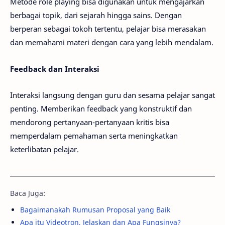
Metode role playing bisa digunakan untuk mengajarkan
berbagai topik, dari sejarah hingga sains. Dengan
berperan sebagai tokoh tertentu, pelajar bisa merasakan
dan memahami materi dengan cara yang lebih mendalam.
Feedback dan Interaksi
Interaksi langsung dengan guru dan sesama pelajar sangat
penting. Memberikan feedback yang konstruktif dan
mendorong pertanyaan-pertanyaan kritis bisa
memperdalam pemahaman serta meningkatkan
keterlibatan pelajar.
Baca Juga:
Bagaimanakah Rumusan Proposal yang Baik
Apa itu Videotron, Jelaskan dan Apa Fungsinya?