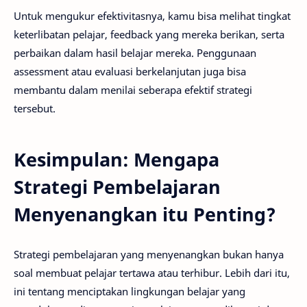
Untuk mengukur efektivitasnya, kamu bisa melihat tingkat
keterlibatan pelajar, feedback yang mereka berikan, serta
perbaikan dalam hasil belajar mereka. Penggunaan
assessment atau evaluasi berkelanjutan juga bisa
membantu dalam menilai seberapa efektif strategi
tersebut.
Kesimpulan: Mengapa
Strategi Pembelajaran
Menyenangkan itu Penting?
Strategi pembelajaran yang menyenangkan bukan hanya
soal membuat pelajar tertawa atau terhibur. Lebih dari itu,
ini tentang menciptakan lingkungan belajar yang