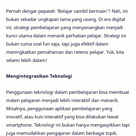
Pernah dengar pepatah 'Belajar sambil bermain'? Nah, ini
bukan sekadar ungkapan lama yang usang. Di era digital
ini, strategi pembelajaran yang menyenangkan menjadi
kunci utama dalam menarik perhatian pelajar. Strategi ini
bukan cuma soal fun saja, tapi juga efektif dalam
meningkatkan pemahaman dan retensi pelajar. Yuk, kita
selami lebih dalam!
Mengintegrasikan Teknologi
Penggunaan teknologi dalam pembelajaran bisa membuat
materi pelajaran menjadi lebih interaktif dan menarik.
Misalnya, penggunaan aplikasi pembelajaran yang
inovatif, atau kuis interaktif yang bisa dilakukan lewat
smartphone. Teknologi ini bukan hanya mengasyikkan tapi
juga memudahkan pengajaran dalam berbagai topik.