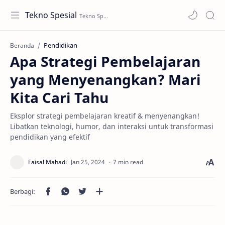
Tekno Spesial
Pendidikan
Beranda
Apa Strategi Pembelajaran
yang Menyenangkan? Mari
Kita Cari Tahu
Eksplor strategi pembelajaran kreatif & menyenangkan!
Libatkan teknologi, humor, dan interaksi untuk transformasi
pendidikan yang efektif
7 min read