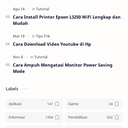
Cara Install Printer Epson L3250 WiFi Lengkap dan
Mudah
Cara Download Video Youtube di Hp
Cara Ampuh Mengatasi Monitor Power Saving
Mode
Labels
Aplikasi
Game
Informasi
Pendidikan