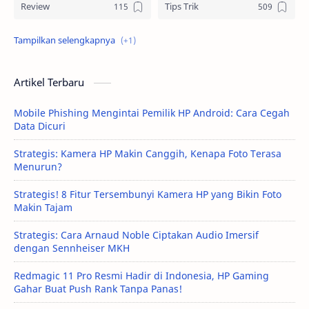
Review
Tips Trik
Tutorial
Artikel Terbaru
Mobile Phishing Mengintai Pemilik HP Android: Cara Cegah
Data Dicuri
Strategis: Kamera HP Makin Canggih, Kenapa Foto Terasa
Menurun?
Strategis! 8 Fitur Tersembunyi Kamera HP yang Bikin Foto
Makin Tajam
Strategis: Cara Arnaud Noble Ciptakan Audio Imersif
dengan Sennheiser MKH
Redmagic 11 Pro Resmi Hadir di Indonesia, HP Gaming
Gahar Buat Push Rank Tanpa Panas!