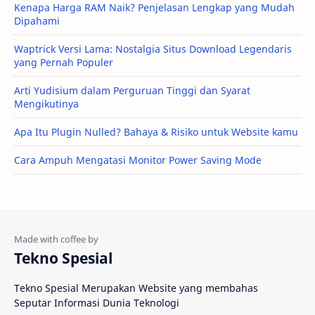
Kenapa Harga RAM Naik? Penjelasan Lengkap yang Mudah
Dipahami
Waptrick Versi Lama: Nostalgia Situs Download Legendaris
yang Pernah Populer
Arti Yudisium dalam Perguruan Tinggi dan Syarat
Mengikutinya
Apa Itu Plugin Nulled? Bahaya & Risiko untuk Website kamu
Cara Ampuh Mengatasi Monitor Power Saving Mode
Tekno Spesial
Tekno Spesial Merupakan Website yang membahas
Seputar Informasi Dunia Teknologi