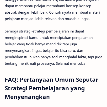
dapat membantu pelajar memahami konsep-konsep
abstrak dengan lebih baik. Contoh nyata membuat materi
pelajaran menjadi lebih relevan dan mudah diingat.
Semoga strategi-strategi pembelajaran ini dapat
menginspirasi kamu untuk menciptakan pengalaman
belajar yang tidak hanya mendidik tapi juga
menyenangkan. Ingat, belajar itu bisa seru, dan
pendidikan itu bukan hanya soal menghafal fakta, tapi juga
tentang menikmati prosesnya. Selamat mencoba!
FAQ: Pertanyaan Umum Seputar
Strategi Pembelajaran yang
Menyenangkan