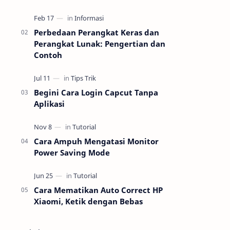
dokumen tanpa ribet kabel. Dengan
fitur cetak nirkabel, perangkat ini bisa
lang…
Perbedaan Perangkat Keras dan
Perangkat Lunak: Pengertian dan
Contoh
Begini Cara Login Capcut Tanpa
Aplikasi
Cara Ampuh Mengatasi Monitor
Power Saving Mode
Cara Mematikan Auto Correct HP
Xiaomi, Ketik dengan Bebas