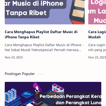
Cara Menghapus Playlist Daftar Music di
Cara Log
iPhone Tanpa Ribet
Mudah
Cara Menghapus Playlist Daftar Music di iPhone -
Cara Login
Hai Sobat Musik TeknoSpesial! Pernah merasa
nih yang p
ruang penyimpanan di iPhone-mu penuh gara-
karena lup
gara daftar putar yang tak terhitung jumlahny…
sudah lam
nggak…
Postingan Populer