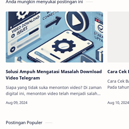
Anda mungkin menyukai postingan ini
Solusi Ampuh Mengatasi Masalah Download
Cara Cek 
Video Telegram
Cara Cek B
Pada tahun
Siapa yang tidak suka menonton video? Di zaman
berkomitm
digital ini, menonton video telah menjadi salah
sosial, te
satu cara paling populer untuk mengonsumsi
(PKH),…
konten. Namun, pernahkah kamu merasa frust…
Postingan Populer