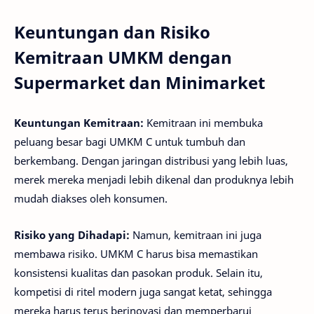
Keuntungan dan Risiko
Kemitraan UMKM dengan
Supermarket dan Minimarket
Keuntungan Kemitraan:
Kemitraan ini membuka
peluang besar bagi UMKM C untuk tumbuh dan
berkembang. Dengan jaringan distribusi yang lebih luas,
merek mereka menjadi lebih dikenal dan produknya lebih
mudah diakses oleh konsumen.
Risiko yang Dihadapi:
Namun, kemitraan ini juga
membawa risiko. UMKM C harus bisa memastikan
konsistensi kualitas dan pasokan produk. Selain itu,
kompetisi di ritel modern juga sangat ketat, sehingga
mereka harus terus berinovasi dan memperbarui