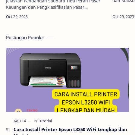
dan Maksud
Jelaskan Pandangan Saudara Tiga Peran Pasar
kamu pern
Keuangan dan Pengklasifikasian Pasar
tenggelamn
Keuangan? Pahami Jawaban Berikut - Pasar
renang. T
keuangan merupakan salah satu aspek penting
dalam sistem k…
Postingan Populer
Cara Install Printer Epson L3250 WiFi Lengkap dan