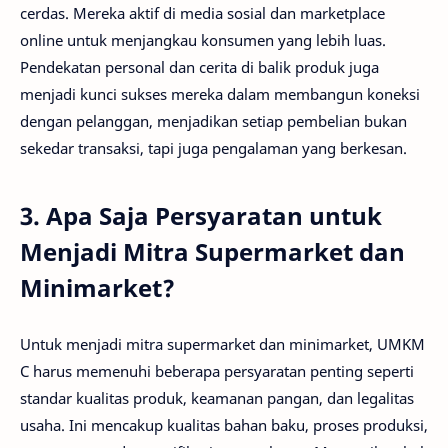
cerdas. Mereka aktif di media sosial dan marketplace
online untuk menjangkau konsumen yang lebih luas.
Pendekatan personal dan cerita di balik produk juga
menjadi kunci sukses mereka dalam membangun koneksi
dengan pelanggan, menjadikan setiap pembelian bukan
sekedar transaksi, tapi juga pengalaman yang berkesan.
3. Apa Saja Persyaratan untuk
Menjadi Mitra Supermarket dan
Minimarket?
Untuk menjadi mitra supermarket dan minimarket, UMKM
C harus memenuhi beberapa persyaratan penting seperti
standar kualitas produk, keamanan pangan, dan legalitas
usaha. Ini mencakup kualitas bahan baku, proses produksi,