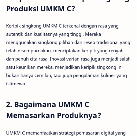
Produksi UMKM C?
Keripik singkong UMKM C terkenal dengan rasa yang
autentik dan kualitasnya yang tinggi. Mereka
menggunakan singkong pilihan dan resep tradisional yang
telah disempurnakan, menciptakan keripik yang renyah
dan penuh cita rasa. Inovasi varian rasa juga menjadi salah
satu keunikan mereka, menjadikan keripik singkong ini
bukan hanya cemilan, tapi juga pengalaman kuliner yang
istimewa.
2. Bagaimana UMKM C
Memasarkan Produknya?
UMKM C memanfaatkan strategi pemasaran digital yang