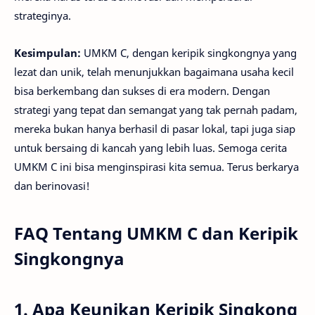
strateginya.
Kesimpulan:
UMKM C, dengan keripik singkongnya yang
lezat dan unik, telah menunjukkan bagaimana usaha kecil
bisa berkembang dan sukses di era modern. Dengan
strategi yang tepat dan semangat yang tak pernah padam,
mereka bukan hanya berhasil di pasar lokal, tapi juga siap
untuk bersaing di kancah yang lebih luas. Semoga cerita
UMKM C ini bisa menginspirasi kita semua. Terus berkarya
dan berinovasi!
FAQ Tentang UMKM C dan Keripik
Singkongnya
1. Apa Keunikan Keripik Singkong