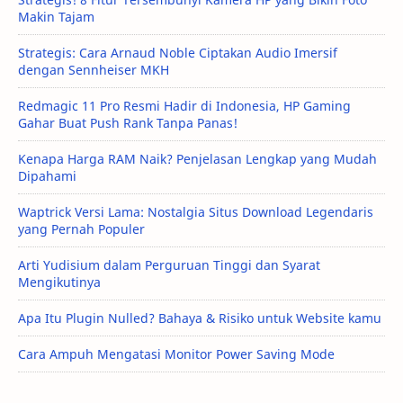
Makin Tajam
Strategis: Cara Arnaud Noble Ciptakan Audio Imersif
dengan Sennheiser MKH
Redmagic 11 Pro Resmi Hadir di Indonesia, HP Gaming
Gahar Buat Push Rank Tanpa Panas!
Kenapa Harga RAM Naik? Penjelasan Lengkap yang Mudah
Dipahami
Waptrick Versi Lama: Nostalgia Situs Download Legendaris
yang Pernah Populer
Arti Yudisium dalam Perguruan Tinggi dan Syarat
Mengikutinya
Apa Itu Plugin Nulled? Bahaya & Risiko untuk Website kamu
Cara Ampuh Mengatasi Monitor Power Saving Mode