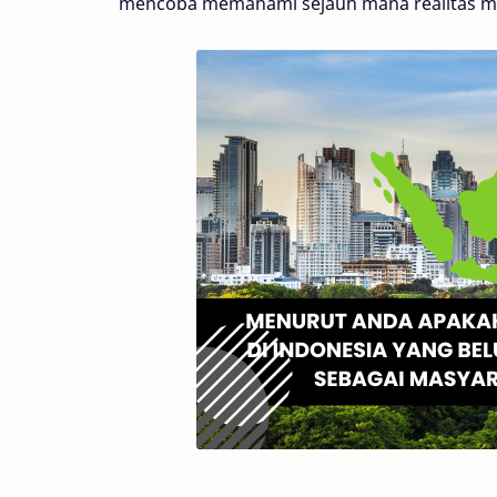
mencoba memahami sejauh mana realitas mas