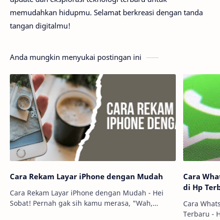
memudahkan hidupmu. Selamat berkreasi dengan tanda
tangan digitalmu!
Anda mungkin menyukai postingan ini
Cara Rekam Layar iPhone dengan Mudah
Cara What
di Hp Ter
Cara Rekam Layar iPhone dengan Mudah - Hei
Sobat! Pernah gak sih kamu merasa, "Wah,
Cara Whats
pengen banget nih rekam momen ini di layar
Terbaru - H