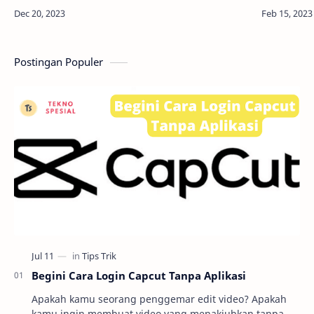
iPhoneku!"? Nah, kamu berada di tempat yang
apa yang se
tepat! Di…
sesuatu ya
Postingan Populer
Begini Cara Login Capcut Tanpa Aplikasi
Apakah kamu seorang penggemar edit video? Apakah
kamu ingin membuat video yang menakjubkan tanpa