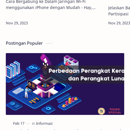
Cara Bergabung ke Dalam Jaringan Wi-Fi
menggunakan iPhone dengan Mudah - Hay,
Jelaskan 
Sobat iPhone! Pernahkah kamu merasa bingung
Partisipas
bagaimana cara menghubungkan iPhone
Menegakkan
kesayanganmu ke jaring…
Peduli Hu
masyaraka
Postingan Populer