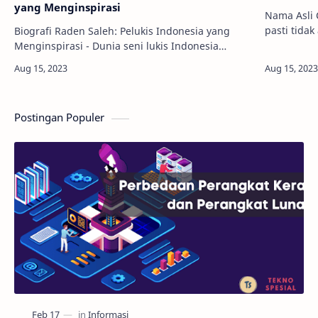
yang Menginspirasi
Nama Asli 
pasti tida
Biografi Raden Saleh: Pelukis Indonesia yang
kerap melo
Menginspirasi - Dunia seni lukis Indonesia
pepohonan 
memiliki banyak tokoh yang mengukir prestasi
gemilang. Salah satunya adalah Raden Saleh,
seo…
Postingan Populer