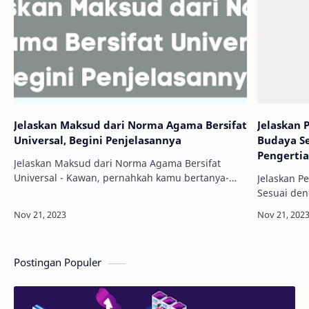
Jelaskan Maksud dari Norma Agama Bersifat
Jelaskan 
Universal, Begini Penjelasannya
Budaya S
Pengerti
Jelaskan Maksud dari Norma Agama Bersifat
Universal - Kawan, pernahkah kamu bertanya-
Jelaskan P
tanya, "Apa sih yang membuat norma agama
Sesuai de
begitu penting dan dianggap universal?" Nah, di
Pengertian
artike…
ini, perub
Khususny
Postingan Populer