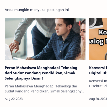
Anda mungkin menyukai postingan ini
Peran Mahasiswa Menghadapi Teknologi
Konversi 
dari Sudut Pandang Pendidikan, Simak
Digital D
Selengkapnya Disini!
Konversi I
Disebut Se
Peran Mahasiswa Menghadapi Teknologi dari
dunia tekno
Sudut Pandang Pendidikan, Simak Selengkapnya
digital se
Disini! - Dalam era digital ini, teknologi telah
merasuk ke dalam setiap aspek kehidupan
manu…