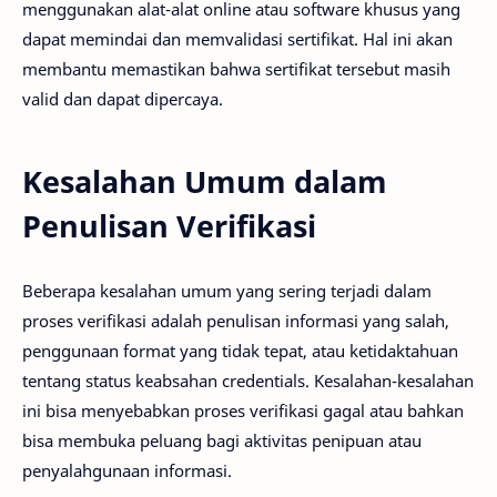
menggunakan alat-alat online atau software khusus yang
dapat memindai dan memvalidasi sertifikat. Hal ini akan
membantu memastikan bahwa sertifikat tersebut masih
valid dan dapat dipercaya.
Kesalahan Umum dalam
Penulisan Verifikasi
Beberapa kesalahan umum yang sering terjadi dalam
proses verifikasi adalah penulisan informasi yang salah,
penggunaan format yang tidak tepat, atau ketidaktahuan
tentang status keabsahan credentials. Kesalahan-kesalahan
ini bisa menyebabkan proses verifikasi gagal atau bahkan
bisa membuka peluang bagi aktivitas penipuan atau
penyalahgunaan informasi.