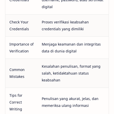
digital
Check Your
Proses verifikasi keabsahan
Credentials
credentials yang dimiliki
Importance of
Menjaga keamanan dan integritas
Verification
data di dunia digital
Kesalahan penulisan, format yang
Common
salah, ketidaktahuan status
Mistakes
keabsahan
Tips for
Penulisan yang akurat, jelas, dan
Correct
memeriksa ulang informasi
Writing