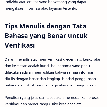
individu atau entitas yang berwenang yang dapat
mengakses informasi atau layanan tertentu.
Tips Menulis dengan Tata
Bahasa yang Benar untuk
Verifikasi
Dalam menulis atau memverifikasi credentials, keakuratan
dan kejelasan adalah kunci. Hal pertama yang perlu
dilakukan adalah memastikan bahwa semua informasi
ditulis dengan benar dan lengkap. Hindari penggunaan
bahasa atau istilah yang ambigu atau membingungkan.
Penulisan yang jelas dan tepat akan memudahkan proses
verifikasi dan mengurangi risiko kesalahan atau