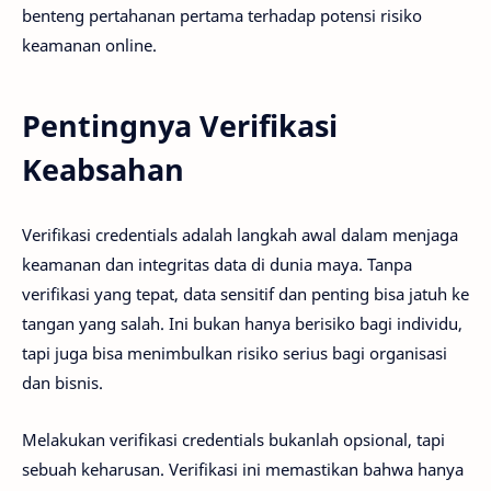
benteng pertahanan pertama terhadap potensi risiko
keamanan online.
Pentingnya Verifikasi
Keabsahan
Verifikasi credentials adalah langkah awal dalam menjaga
keamanan dan integritas data di dunia maya. Tanpa
verifikasi yang tepat, data sensitif dan penting bisa jatuh ke
tangan yang salah. Ini bukan hanya berisiko bagi individu,
tapi juga bisa menimbulkan risiko serius bagi organisasi
dan bisnis.
Melakukan verifikasi credentials bukanlah opsional, tapi
sebuah keharusan. Verifikasi ini memastikan bahwa hanya