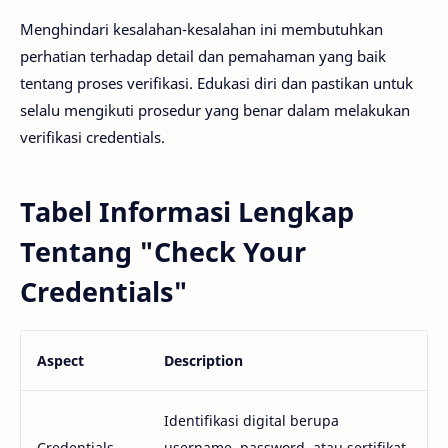
Menghindari kesalahan-kesalahan ini membutuhkan
perhatian terhadap detail dan pemahaman yang baik
tentang proses verifikasi. Edukasi diri dan pastikan untuk
selalu mengikuti prosedur yang benar dalam melakukan
verifikasi credentials.
Tabel Informasi Lengkap
Tentang "Check Your
Credentials"
Aspect
Description
Identifikasi digital berupa
Credentials
username, password, atau sertifikat