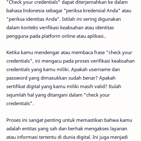
"Check your credentials" dapat diterjemahkan ke dalam
bahasa Indonesia sebagai "periksa kredensial Anda" atau
"periksa identitas Anda". Istilah ini sering digunakan
dalam konteks verifikasi keabsahan atau identitas
pengguna pada platform online atau aplikasi..
Ketika kamu mendengar atau membaca frase "check your
credentials", ini mengacu pada proses verifikasi keabsahan
credentials yang kamu miliki. Apakah username dan
password yang dimasukkan sudah benar? Apakah
sertifikat digital yang kamu miliki masih valid? Itulah
sejumlah hal yang ditangani dalam "check your
credentials".
Proses ini sangat penting untuk memastikan bahwa kamu
adalah entitas yang sah dan berhak mengakses layanan
atau informasi tertentu di dunia digital. Ini juga menjadi