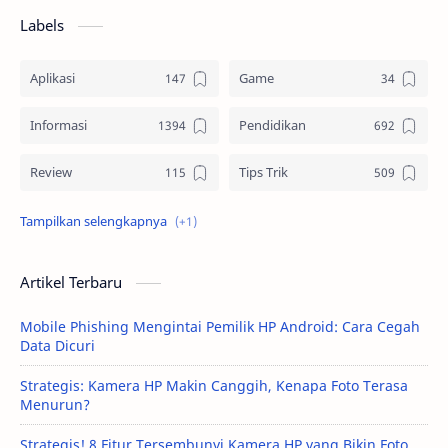
Labels
Aplikasi
Game
Informasi
Pendidikan
Review
Tips Trik
Tutorial
Artikel Terbaru
Mobile Phishing Mengintai Pemilik HP Android: Cara Cegah
Data Dicuri
Strategis: Kamera HP Makin Canggih, Kenapa Foto Terasa
Menurun?
Strategis! 8 Fitur Tersembunyi Kamera HP yang Bikin Foto