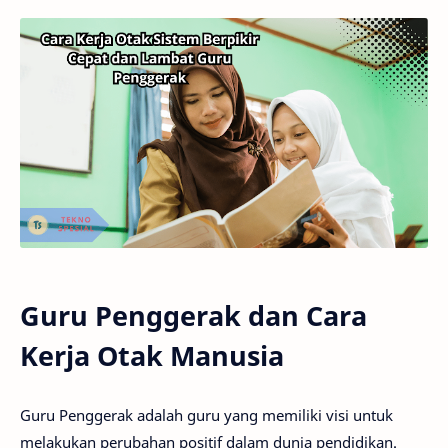
Guru Penggerak dan Cara
Kerja Otak Manusia
Guru Penggerak adalah guru yang memiliki visi untuk
melakukan perubahan positif dalam dunia pendidikan.