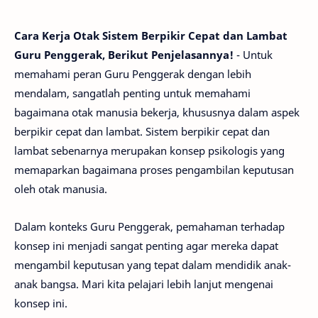
Cara Kerja Otak Sistem Berpikir Cepat dan Lambat
Guru Penggerak, Berikut Penjelasannya!
- Untuk
memahami peran Guru Penggerak dengan lebih
mendalam, sangatlah penting untuk memahami
bagaimana otak manusia bekerja, khususnya dalam aspek
berpikir cepat dan lambat. Sistem berpikir cepat dan
lambat sebenarnya merupakan konsep psikologis yang
memaparkan bagaimana proses pengambilan keputusan
oleh otak manusia.
Dalam konteks Guru Penggerak, pemahaman terhadap
konsep ini menjadi sangat penting agar mereka dapat
mengambil keputusan yang tepat dalam mendidik anak-
anak bangsa. Mari kita pelajari lebih lanjut mengenai
konsep ini.