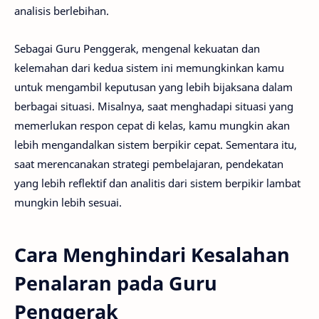
analisis berlebihan.
Sebagai Guru Penggerak, mengenal kekuatan dan
kelemahan dari kedua sistem ini memungkinkan kamu
untuk mengambil keputusan yang lebih bijaksana dalam
berbagai situasi. Misalnya, saat menghadapi situasi yang
memerlukan respon cepat di kelas, kamu mungkin akan
lebih mengandalkan sistem berpikir cepat. Sementara itu,
saat merencanakan strategi pembelajaran, pendekatan
yang lebih reflektif dan analitis dari sistem berpikir lambat
mungkin lebih sesuai.
Cara Menghindari Kesalahan
Penalaran pada Guru
Penggerak