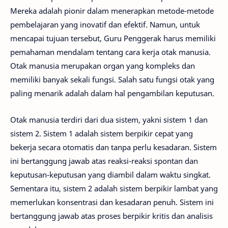
Mereka adalah pionir dalam menerapkan metode-metode
pembelajaran yang inovatif dan efektif. Namun, untuk
mencapai tujuan tersebut, Guru Penggerak harus memiliki
pemahaman mendalam tentang cara kerja otak manusia.
Otak manusia merupakan organ yang kompleks dan
memiliki banyak sekali fungsi. Salah satu fungsi otak yang
paling menarik adalah dalam hal pengambilan keputusan.
Otak manusia terdiri dari dua sistem, yakni sistem 1 dan
sistem 2. Sistem 1 adalah sistem berpikir cepat yang
bekerja secara otomatis dan tanpa perlu kesadaran. Sistem
ini bertanggung jawab atas reaksi-reaksi spontan dan
keputusan-keputusan yang diambil dalam waktu singkat.
Sementara itu, sistem 2 adalah sistem berpikir lambat yang
memerlukan konsentrasi dan kesadaran penuh. Sistem ini
bertanggung jawab atas proses berpikir kritis dan analisis