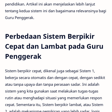
pendidikan. Artikel ini akan menjelaskan lebih lanjut
tentang kedua sistem ini dan bagaimana relevansinya bagi
Guru Penggerak.
Perbedaan Sistem Berpikir
Cepat dan Lambat pada Guru
Penggerak
Sistem berpikir cepat, dikenal juga sebagai Sistem 1,
bekerja secara otomatis dan dengan cepat, dengan sedikit
atau tanpa upaya dan tanpa perasaan sadar. Ini adalah
sistem yang kita gunakan saat melakukan tugas-tugas
rutin atau menghadapi situasi yang memerlukan respon
cepat. Sementara itu, Sistem berpikir lambat, atau Sistem
2, adalah mekanisme pemikiran yang lebih sadar, logis,