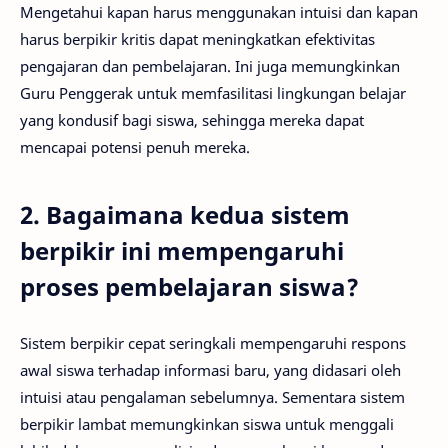
Mengetahui kapan harus menggunakan intuisi dan kapan
harus berpikir kritis dapat meningkatkan efektivitas
pengajaran dan pembelajaran. Ini juga memungkinkan
Guru Penggerak untuk memfasilitasi lingkungan belajar
yang kondusif bagi siswa, sehingga mereka dapat
mencapai potensi penuh mereka.
2. Bagaimana kedua sistem
berpikir ini mempengaruhi
proses pembelajaran siswa?
Sistem berpikir cepat seringkali mempengaruhi respons
awal siswa terhadap informasi baru, yang didasari oleh
intuisi atau pengalaman sebelumnya. Sementara sistem
berpikir lambat memungkinkan siswa untuk menggali