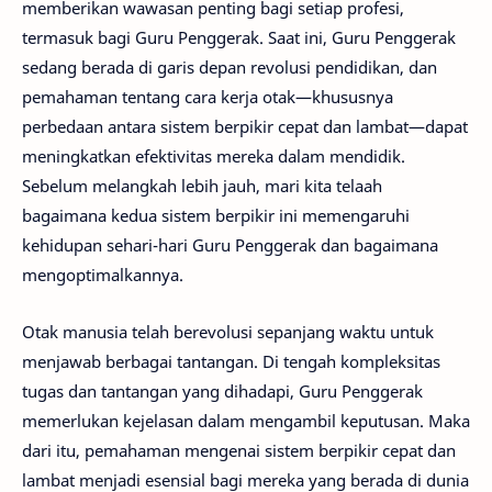
memberikan wawasan penting bagi setiap profesi,
termasuk bagi Guru Penggerak. Saat ini, Guru Penggerak
sedang berada di garis depan revolusi pendidikan, dan
pemahaman tentang cara kerja otak—khususnya
perbedaan antara sistem berpikir cepat dan lambat—dapat
meningkatkan efektivitas mereka dalam mendidik.
Sebelum melangkah lebih jauh, mari kita telaah
bagaimana kedua sistem berpikir ini memengaruhi
kehidupan sehari-hari Guru Penggerak dan bagaimana
mengoptimalkannya.
Otak manusia telah berevolusi sepanjang waktu untuk
menjawab berbagai tantangan. Di tengah kompleksitas
tugas dan tantangan yang dihadapi, Guru Penggerak
memerlukan kejelasan dalam mengambil keputusan. Maka
dari itu, pemahaman mengenai sistem berpikir cepat dan
lambat menjadi esensial bagi mereka yang berada di dunia