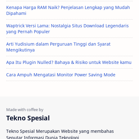
Kenapa Harga RAM Naik? Penjelasan Lengkap yang Mudah
Dipahami
Waptrick Versi Lama: Nostalgia Situs Download Legendaris
yang Pernah Populer
Arti Yudisium dalam Perguruan Tinggi dan Syarat
Mengikutinya
Apa Itu Plugin Nulled? Bahaya & Risiko untuk Website kamu
Cara Ampuh Mengatasi Monitor Power Saving Mode
Tekno Spesial
Tekno Spesial Merupakan Website yang membahas
Seputar Informasi Dunia Teknologi