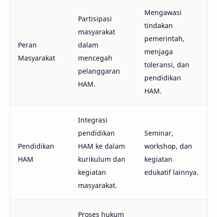
Mengawasi
Partisipasi
tindakan
masyarakat
pemerintah,
Peran
dalam
menjaga
Masyarakat
mencegah
toleransi, dan
pelanggaran
pendidikan
HAM.
HAM.
Integrasi
pendidikan
Seminar,
Pendidikan
HAM ke dalam
workshop, dan
HAM
kurikulum dan
kegiatan
kegiatan
edukatif lainnya.
masyarakat.
Proses hukum