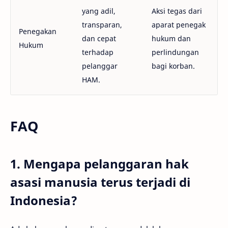
yang adil,
Aksi tegas dari
transparan,
aparat penegak
Penegakan
dan cepat
hukum dan
Hukum
terhadap
perlindungan
pelanggar
bagi korban.
HAM.
FAQ
1. Mengapa pelanggaran hak
asasi manusia terus terjadi di
Indonesia?