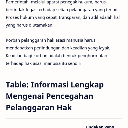
Pemerintah, melalui aparat penegak hukum, harus
bertindak tegas terhadap setiap pelanggaran yang terjadi.
Proses hukum yang cepat, transparan, dan adil adalah hal
yang harus diutamakan.
Korban pelanggaran hak asasi manusia harus
mendapatkan perlindungan dan keadilan yang layak.
Keadilan bagi korban adalah bentuk penghormatan
terhadap hak asasi manusia itu sendiri.
Table: Informasi Lengkap
Mengenai Pencegahan
Pelanggaran Hak
Tindakan yang