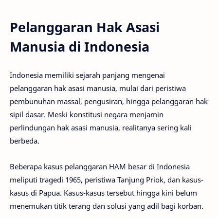
Pelanggaran Hak Asasi
Manusia di Indonesia
Indonesia memiliki sejarah panjang mengenai
pelanggaran hak asasi manusia, mulai dari peristiwa
pembunuhan massal, pengusiran, hingga pelanggaran hak
sipil dasar. Meski konstitusi negara menjamin
perlindungan hak asasi manusia, realitanya sering kali
berbeda.
Beberapa kasus pelanggaran HAM besar di Indonesia
meliputi tragedi 1965, peristiwa Tanjung Priok, dan kasus-
kasus di Papua. Kasus-kasus tersebut hingga kini belum
menemukan titik terang dan solusi yang adil bagi korban.