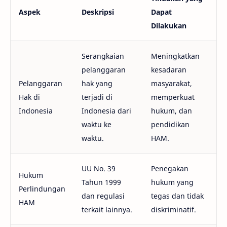
Aspek
Deskripsi
Dapat
Dilakukan
Serangkaian
Meningkatkan
pelanggaran
kesadaran
Pelanggaran
hak yang
masyarakat,
Hak di
terjadi di
memperkuat
Indonesia
Indonesia dari
hukum, dan
waktu ke
pendidikan
waktu.
HAM.
UU No. 39
Penegakan
Hukum
Tahun 1999
hukum yang
Perlindungan
dan regulasi
tegas dan tidak
HAM
terkait lainnya.
diskriminatif.