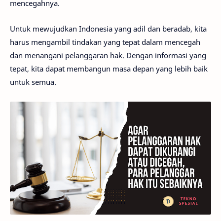
mencegahnya.
Untuk mewujudkan Indonesia yang adil dan beradab, kita
harus mengambil tindakan yang tepat dalam mencegah
dan menangani pelanggaran hak. Dengan informasi yang
tepat, kita dapat membangun masa depan yang lebih baik
untuk semua.