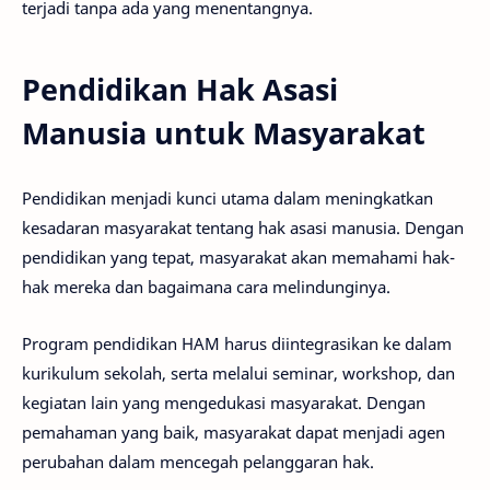
terjadi tanpa ada yang menentangnya.
Pendidikan Hak Asasi
Manusia untuk Masyarakat
Pendidikan menjadi kunci utama dalam meningkatkan
kesadaran masyarakat tentang hak asasi manusia. Dengan
pendidikan yang tepat, masyarakat akan memahami hak-
hak mereka dan bagaimana cara melindunginya.
Program pendidikan HAM harus diintegrasikan ke dalam
kurikulum sekolah, serta melalui seminar, workshop, dan
kegiatan lain yang mengedukasi masyarakat. Dengan
pemahaman yang baik, masyarakat dapat menjadi agen
perubahan dalam mencegah pelanggaran hak.