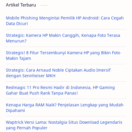
Artikel Terbaru
Mobile Phishing Mengintai Pemilik HP Android: Cara Cegah
Data Dicuri
Strategis: Kamera HP Makin Canggih, Kenapa Foto Terasa
Menurun?
Strategis! 8 Fitur Tersembunyi Kamera HP yang Bikin Foto
Makin Tajam
Strategis: Cara Arnaud Noble Ciptakan Audio Imersif
dengan Sennheiser MKH
Redmagic 11 Pro Resmi Hadir di Indonesia, HP Gaming
Gahar Buat Push Rank Tanpa Panas!
Kenapa Harga RAM Naik? Penjelasan Lengkap yang Mudah
Dipahami
Waptrick Versi Lama: Nostalgia Situs Download Legendaris
yang Pernah Populer