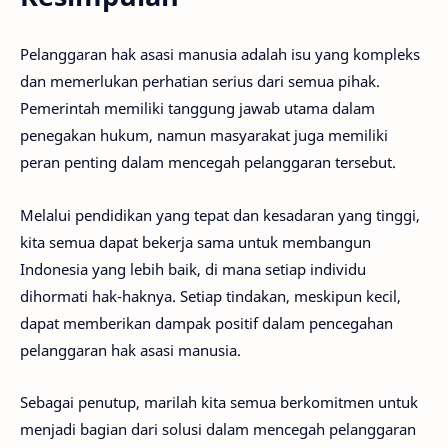
Pelanggaran hak asasi manusia adalah isu yang kompleks
dan memerlukan perhatian serius dari semua pihak.
Pemerintah memiliki tanggung jawab utama dalam
penegakan hukum, namun masyarakat juga memiliki
peran penting dalam mencegah pelanggaran tersebut.
Melalui pendidikan yang tepat dan kesadaran yang tinggi,
kita semua dapat bekerja sama untuk membangun
Indonesia yang lebih baik, di mana setiap individu
dihormati hak-haknya. Setiap tindakan, meskipun kecil,
dapat memberikan dampak positif dalam pencegahan
pelanggaran hak asasi manusia.
Sebagai penutup, marilah kita semua berkomitmen untuk
menjadi bagian dari solusi dalam mencegah pelanggaran