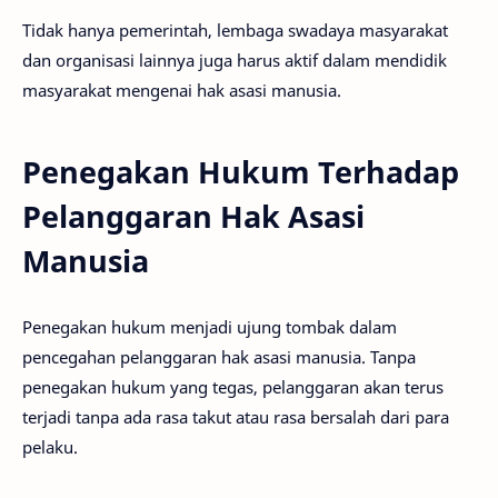
Tidak hanya pemerintah, lembaga swadaya masyarakat
dan organisasi lainnya juga harus aktif dalam mendidik
masyarakat mengenai hak asasi manusia.
Penegakan Hukum Terhadap
Pelanggaran Hak Asasi
Manusia
Penegakan hukum menjadi ujung tombak dalam
pencegahan pelanggaran hak asasi manusia. Tanpa
penegakan hukum yang tegas, pelanggaran akan terus
terjadi tanpa ada rasa takut atau rasa bersalah dari para
pelaku.