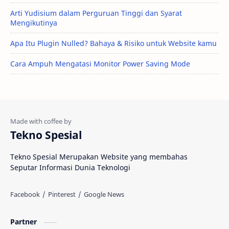
Arti Yudisium dalam Perguruan Tinggi dan Syarat
Mengikutinya
Apa Itu Plugin Nulled? Bahaya & Risiko untuk Website kamu
Cara Ampuh Mengatasi Monitor Power Saving Mode
Tekno Spesial
Tekno Spesial Merupakan Website yang membahas
Seputar Informasi Dunia Teknologi
Partner