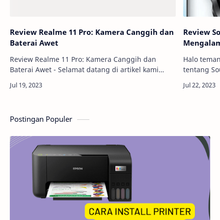
Review Realme 11 Pro: Kamera Canggih dan
Review So
Baterai Awet
Mengalam
Review Realme 11 Pro: Kamera Canggih dan
Halo teman
Baterai Awet - Selamat datang di artikel kami
tentang So
yang akan membahas secara mendalam
menakjubk
mengenai Realme 11 Pro, sebuah smartphone
musik tan
terbaru yang men…
Postingan Populer