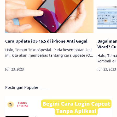
Cara Update iOS 16.5 di iPhone Anti Gagal
Bagaiman
Word? Cu
Halo, Teman TeknoSpesial! Pada kesempatan kali
ini, kita akan membahas tentang cara update iOS
Halo, Tema
16.5 di iPhone dengan jaminan anti gagal.
kembali di 
Sebagai pengguna iPhone, kita pasti ingin m…
membahas 
di Word. P
sang…
Postingan Populer