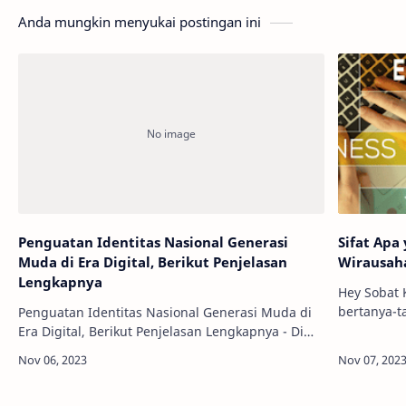
Anda mungkin menyukai postingan ini
Penguatan Identitas Nasional Generasi
Sifat Apa
Muda di Era Digital, Berikut Penjelasan
Wirausah
Lengkapnya
Hey Sobat 
bertanya-t
Penguatan Identitas Nasional Generasi Muda di
membuat s
Era Digital, Berikut Penjelasan Lengkapnya - Di
Yap, selai
tengah gempita dunia yang serba cepat dan
bisn…
digital, sebuah pertanyaan sering terlontar…