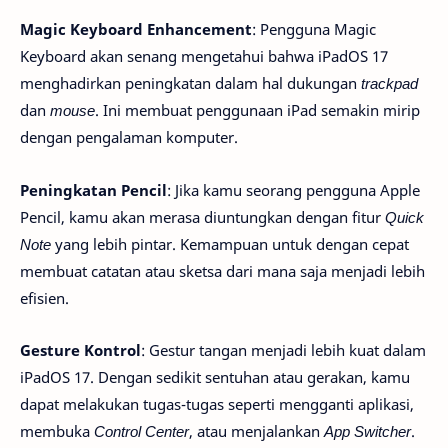
Magic Keyboard Enhancement
: Pengguna Magic
Keyboard akan senang mengetahui bahwa iPadOS 17
menghadirkan peningkatan dalam hal dukungan
trackpad
dan
mouse
. Ini membuat penggunaan iPad semakin mirip
dengan pengalaman komputer.
Peningkatan Pencil
: Jika kamu seorang pengguna Apple
Pencil, kamu akan merasa diuntungkan dengan fitur
Quick
Note
yang lebih pintar. Kemampuan untuk dengan cepat
membuat catatan atau sketsa dari mana saja menjadi lebih
efisien.
Gesture Kontrol
: Gestur tangan menjadi lebih kuat dalam
iPadOS 17. Dengan sedikit sentuhan atau gerakan, kamu
dapat melakukan tugas-tugas seperti mengganti aplikasi,
membuka
Control Center
, atau menjalankan
App Switcher
.