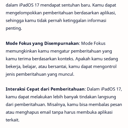
dalam iPadOS 17 mendapat sentuhan baru. Kamu dapat
mengelompokkan pemberitahuan berdasarkan aplikasi,
sehingga kamu tidak pernah ketinggalan informasi
penting.
Mode Fokus yang Disempurnakan
: Mode Fokus
memungkinkan kamu mengatur pemberitahuan yang
kamu terima berdasarkan konteks. Apakah kamu sedang
bekerja, belajar, atau bersantai, kamu dapat mengontrol
jenis pemberitahuan yang muncul.
Interaksi Cepat dari Pemberitahuan
: Dalam iPadOS 17,
kamu dapat melakukan lebih banyak tindakan langsung
dari pemberitahuan. Misalnya, kamu bisa membalas pesan
atau menghapus email tanpa harus membuka aplikasi
terkait.