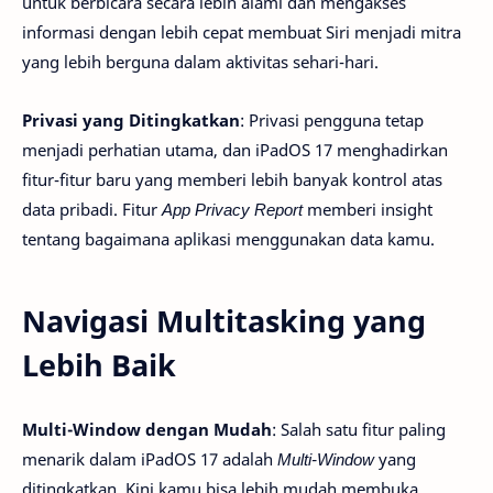
untuk berbicara secara lebih alami dan mengakses
informasi dengan lebih cepat membuat Siri menjadi mitra
yang lebih berguna dalam aktivitas sehari-hari.
Privasi yang Ditingkatkan
: Privasi pengguna tetap
menjadi perhatian utama, dan iPadOS 17 menghadirkan
fitur-fitur baru yang memberi lebih banyak kontrol atas
data pribadi. Fitur
App Privacy Report
memberi insight
tentang bagaimana aplikasi menggunakan data kamu.
Navigasi Multitasking yang
Lebih Baik
Multi-Window dengan Mudah
: Salah satu fitur paling
menarik dalam iPadOS 17 adalah
Multi-Window
yang
ditingkatkan. Kini kamu bisa lebih mudah membuka