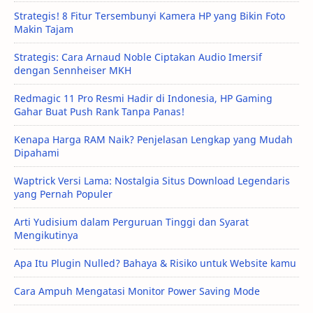
Strategis! 8 Fitur Tersembunyi Kamera HP yang Bikin Foto
Makin Tajam
Strategis: Cara Arnaud Noble Ciptakan Audio Imersif
dengan Sennheiser MKH
Redmagic 11 Pro Resmi Hadir di Indonesia, HP Gaming
Gahar Buat Push Rank Tanpa Panas!
Kenapa Harga RAM Naik? Penjelasan Lengkap yang Mudah
Dipahami
Waptrick Versi Lama: Nostalgia Situs Download Legendaris
yang Pernah Populer
Arti Yudisium dalam Perguruan Tinggi dan Syarat
Mengikutinya
Apa Itu Plugin Nulled? Bahaya & Risiko untuk Website kamu
Cara Ampuh Mengatasi Monitor Power Saving Mode