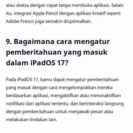
atau sketsa dengan cepat tanpa membuka aplikasi. Selain
itu, integrasi Apple Pencil dengan aplikasi kreatif seperti
Adobe Fresco juga semakin dioptimalkan.
9. Bagaimana cara mengatur
pemberitahuan yang masuk
dalam iPadOS 17?
Pada iPadOS 17, kamu dapat mengatur pemberitahuan
yang masuk dengan cara mengelompokkan mereka
berdasarkan aplikasi, mengaktifkan atau menonaktifkan
notifikasi dari aplikasi tertentu, dan berinteraksi langsung
dengan pemberitahuan untuk menjawab pesan atau
melakukan tindakan lain.