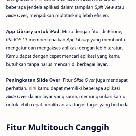
beberapa jendela aplikasi dalam tampilan
Split View
atau
Slide Over
, menjadikan multitasking lebih efisien.
App Library untuk iPad
: Mirip dengan fitur di iPhone,
iPadOS 17 memperkenalkan
App Library
yang membantu
mengatur dan mengakses aplikasi dengan lebih teratur.
Kamu dapat dengan cepat mencari aplikasi yang kamu
butuhkan tanpa harus mencari di berbagai layar.
Peningkatan Slide Over
: Fitur
Slide Over
juga mendapat
perhatian. Kini kamu dapat memiliki beberapa aplikasi
Slide Over
dalam layar yang sama, memungkinkan kamu
untuk lebih cepat beralih antara tugas-tugas yang berbeda.
Fitur Multitouch Canggih