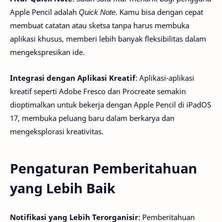
Apple Pencil adalah
Quick Note
. Kamu bisa dengan cepat
membuat catatan atau sketsa tanpa harus membuka
aplikasi khusus, memberi lebih banyak fleksibilitas dalam
mengekspresikan ide.
Integrasi dengan Aplikasi Kreatif
: Aplikasi-aplikasi
kreatif seperti Adobe Fresco dan Procreate semakin
dioptimalkan untuk bekerja dengan Apple Pencil di iPadOS
17, membuka peluang baru dalam berkarya dan
mengeksplorasi kreativitas.
Pengaturan Pemberitahuan
yang Lebih Baik
Notifikasi yang Lebih Terorganisir
: Pemberitahuan