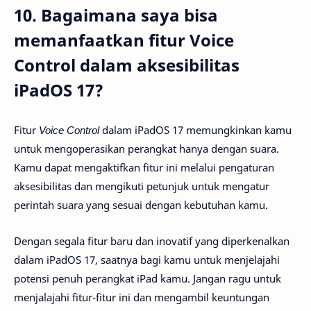
10. Bagaimana saya bisa
memanfaatkan fitur Voice
Control dalam aksesibilitas
iPadOS 17?
Fitur
Voice Control
dalam iPadOS 17 memungkinkan kamu
untuk mengoperasikan perangkat hanya dengan suara.
Kamu dapat mengaktifkan fitur ini melalui pengaturan
aksesibilitas dan mengikuti petunjuk untuk mengatur
perintah suara yang sesuai dengan kebutuhan kamu.
Dengan segala fitur baru dan inovatif yang diperkenalkan
dalam iPadOS 17, saatnya bagi kamu untuk menjelajahi
potensi penuh perangkat iPad kamu. Jangan ragu untuk
menjalajahi fitur-fitur ini dan mengambil keuntungan