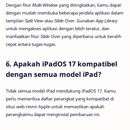
Dengan fitur
Multi-Window
yang ditingkatkan, kamu dapat
dengan mudah membuka beberapa jendela aplikasi dalam
tampilan
Split View
atau
Slide Over
. Gunakan
App Library
untuk mengakses aplikasi dengan lebih teratur, dan
manfaatkan fitur
Slide Over
yang diperbarui untuk beralih
cepat antara tugas-tugas.
6. Apakah iPadOS 17 kompatibel
dengan semua model iPad?
Tidak semua model iPad mendukung iPadOS 17. Kamu
perlu memeriksa daftar perangkat yang kompatibel di
situs web resmi Apple untuk memastikan apakah
perangkatmu dapat menginstal pembaruan ini.