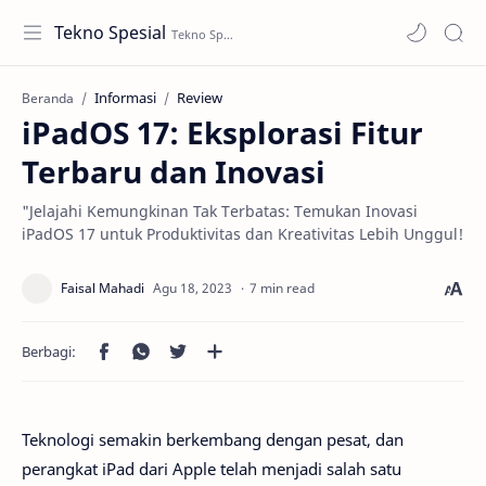
Tekno Spesial
Informasi
Review
Beranda
iPadOS 17: Eksplorasi Fitur
Terbaru dan Inovasi
"Jelajahi Kemungkinan Tak Terbatas: Temukan Inovasi
iPadOS 17 untuk Produktivitas dan Kreativitas Lebih Unggul!
7 min read
Teknologi semakin berkembang dengan pesat, dan
perangkat iPad dari Apple telah menjadi salah satu