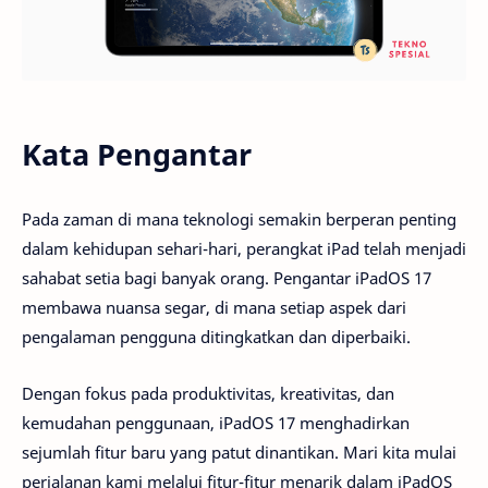
Kata Pengantar
Pada zaman di mana teknologi semakin berperan penting
dalam kehidupan sehari-hari, perangkat iPad telah menjadi
sahabat setia bagi banyak orang. Pengantar iPadOS 17
membawa nuansa segar, di mana setiap aspek dari
pengalaman pengguna ditingkatkan dan diperbaiki.
Dengan fokus pada produktivitas, kreativitas, dan
kemudahan penggunaan, iPadOS 17 menghadirkan
sejumlah fitur baru yang patut dinantikan. Mari kita mulai
perjalanan kami melalui fitur-fitur menarik dalam iPadOS