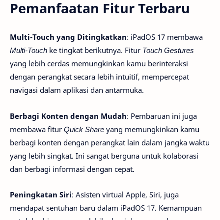
Pemanfaatan Fitur Terbaru
Multi-Touch yang Ditingkatkan
: iPadOS 17 membawa
Multi-Touch
ke tingkat berikutnya. Fitur
Touch Gestures
yang lebih cerdas memungkinkan kamu berinteraksi
dengan perangkat secara lebih intuitif, mempercepat
navigasi dalam aplikasi dan antarmuka.
Berbagi Konten dengan Mudah
: Pembaruan ini juga
membawa fitur
Quick Share
yang memungkinkan kamu
berbagi konten dengan perangkat lain dalam jangka waktu
yang lebih singkat. Ini sangat berguna untuk kolaborasi
dan berbagi informasi dengan cepat.
Peningkatan Siri
: Asisten virtual Apple, Siri, juga
mendapat sentuhan baru dalam iPadOS 17. Kemampuan