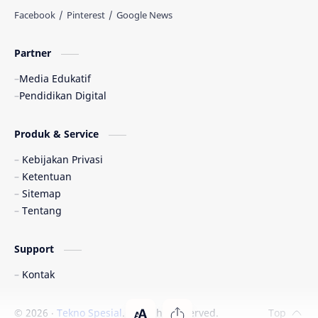
Partner
Media Edukatif
Pendidikan Digital
Produk & Service
Kebijakan Privasi
Ketentuan
Sitemap
Tentang
Support
Kontak
©
2026
‧
Tekno Spesial
. All rights reserved.