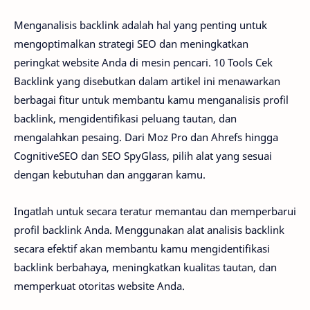
Menganalisis backlink adalah hal yang penting untuk
mengoptimalkan strategi SEO dan meningkatkan
peringkat website Anda di mesin pencari. 10 Tools Cek
Backlink yang disebutkan dalam artikel ini menawarkan
berbagai fitur untuk membantu kamu menganalisis profil
backlink, mengidentifikasi peluang tautan, dan
mengalahkan pesaing. Dari Moz Pro dan Ahrefs hingga
CognitiveSEO dan SEO SpyGlass, pilih alat yang sesuai
dengan kebutuhan dan anggaran kamu.
Ingatlah untuk secara teratur memantau dan memperbarui
profil backlink Anda. Menggunakan alat analisis backlink
secara efektif akan membantu kamu mengidentifikasi
backlink berbahaya, meningkatkan kualitas tautan, dan
memperkuat otoritas website Anda.