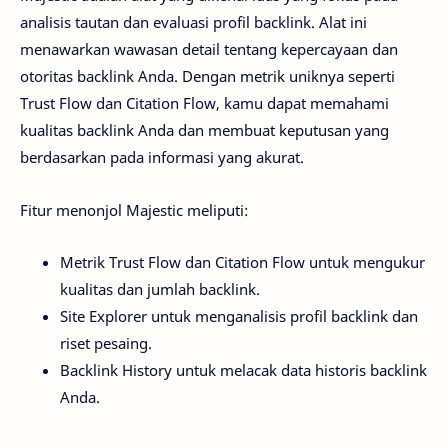
analisis tautan dan evaluasi profil backlink. Alat ini
menawarkan wawasan detail tentang kepercayaan dan
otoritas backlink Anda. Dengan metrik uniknya seperti
Trust Flow dan Citation Flow, kamu dapat memahami
kualitas backlink Anda dan membuat keputusan yang
berdasarkan pada informasi yang akurat.
Fitur menonjol Majestic meliputi:
Metrik Trust Flow dan Citation Flow untuk mengukur
kualitas dan jumlah backlink.
Site Explorer untuk menganalisis profil backlink dan
riset pesaing.
Backlink History untuk melacak data historis backlink
Anda.