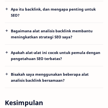
Apa itu backlink, dan mengapa penting untuk
SEO?
Bagaimana alat analisis backlink membantu
meningkatkan strategi SEO saya?
Apakah alat-alat ini cocok untuk pemula dengan
pengetahuan SEO terbatas?
Bisakah saya menggunakan beberapa alat
analisis backlink bersamaan?
Kesimpulan