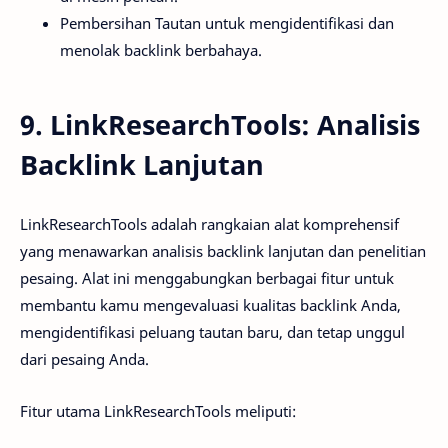
Pembersihan Tautan untuk mengidentifikasi dan
menolak backlink berbahaya.
9. LinkResearchTools: Analisis
Backlink Lanjutan
LinkResearchTools adalah rangkaian alat komprehensif
yang menawarkan analisis backlink lanjutan dan penelitian
pesaing. Alat ini menggabungkan berbagai fitur untuk
membantu kamu mengevaluasi kualitas backlink Anda,
mengidentifikasi peluang tautan baru, dan tetap unggul
dari pesaing Anda.
Fitur utama LinkResearchTools meliputi: