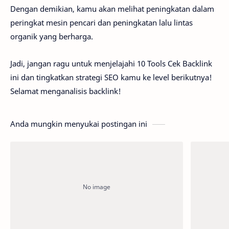
Dengan demikian, kamu akan melihat peningkatan dalam
peringkat mesin pencari dan peningkatan lalu lintas
organik yang berharga.
Jadi, jangan ragu untuk menjelajahi 10 Tools Cek Backlink
ini dan tingkatkan strategi SEO kamu ke level berikutnya!
Selamat menganalisis backlink!
Anda mungkin menyukai postingan ini