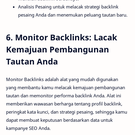
Analisis Pesaing untuk melacak strategi backlink
pesaing Anda dan menemukan peluang tautan baru.
6. Monitor Backlinks: Lacak
Kemajuan Pembangunan
Tautan Anda
Monitor Backlinks adalah alat yang mudah digunakan
yang membantu kamu melacak kemajuan pembangunan
tautan dan memonitor performa backlink Anda. Alat ini
memberikan wawasan berharga tentang profil backlink,
peringkat kata kunci, dan strategi pesaing, sehingga kamu
dapat membuat keputusan berdasarkan data untuk
kampanye SEO Anda.