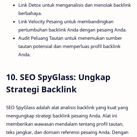
Link Detox untuk menganalisis dan menolak backlink
berbahaya.
Link Velocity Pesaing untuk membandingkan
pertumbuhan backlink Anda dengan pesaing Anda.
Audit Peluang Tautan untuk menemukan sumber
tautan potensial dan memperluas profil backlink
Anda.
10. SEO SpyGlass: Ungkap
Strategi Backlink
SEO SpyGlass adalah alat analisis backlink yang kuat yang
mengungkap strategi backlink pesaing Anda. Alat ini
memberikan wawasan mendalam tentang profil tautan,
teks jangkar, dan domain referensi pesaing Anda. Dengan