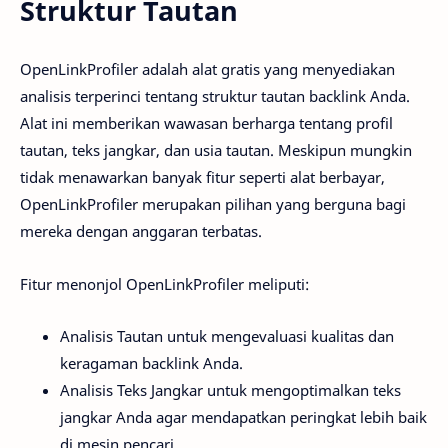
Struktur Tautan
OpenLinkProfiler adalah alat gratis yang menyediakan
analisis terperinci tentang struktur tautan backlink Anda.
Alat ini memberikan wawasan berharga tentang profil
tautan, teks jangkar, dan usia tautan. Meskipun mungkin
tidak menawarkan banyak fitur seperti alat berbayar,
OpenLinkProfiler merupakan pilihan yang berguna bagi
mereka dengan anggaran terbatas.
Fitur menonjol OpenLinkProfiler meliputi:
Analisis Tautan untuk mengevaluasi kualitas dan
keragaman backlink Anda.
Analisis Teks Jangkar untuk mengoptimalkan teks
jangkar Anda agar mendapatkan peringkat lebih baik
di mesin pencari.