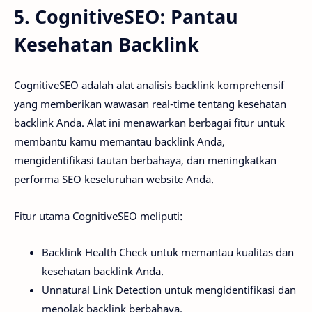
5. CognitiveSEO: Pantau
Kesehatan Backlink
CognitiveSEO adalah alat analisis backlink komprehensif
yang memberikan wawasan real-time tentang kesehatan
backlink Anda. Alat ini menawarkan berbagai fitur untuk
membantu kamu memantau backlink Anda,
mengidentifikasi tautan berbahaya, dan meningkatkan
performa SEO keseluruhan website Anda.
Fitur utama CognitiveSEO meliputi:
Backlink Health Check untuk memantau kualitas dan
kesehatan backlink Anda.
Unnatural Link Detection untuk mengidentifikasi dan
menolak backlink berbahaya.