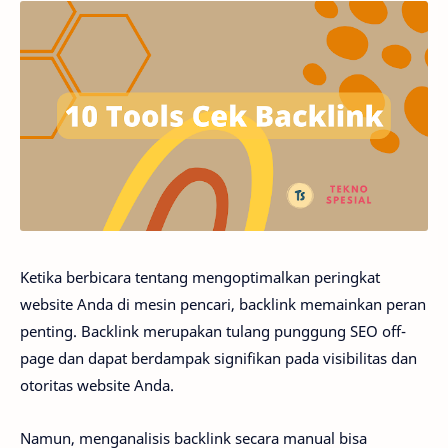
Ketika berbicara tentang mengoptimalkan peringkat
website Anda di mesin pencari, backlink memainkan peran
penting. Backlink merupakan tulang punggung SEO off-
page dan dapat berdampak signifikan pada visibilitas dan
otoritas website Anda.
Namun, menganalisis backlink secara manual bisa