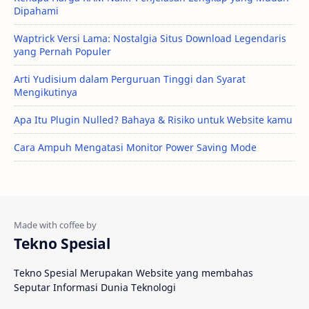
Dipahami
Waptrick Versi Lama: Nostalgia Situs Download Legendaris
yang Pernah Populer
Arti Yudisium dalam Perguruan Tinggi dan Syarat
Mengikutinya
Apa Itu Plugin Nulled? Bahaya & Risiko untuk Website kamu
Cara Ampuh Mengatasi Monitor Power Saving Mode
Tekno Spesial
Tekno Spesial Merupakan Website yang membahas
Seputar Informasi Dunia Teknologi