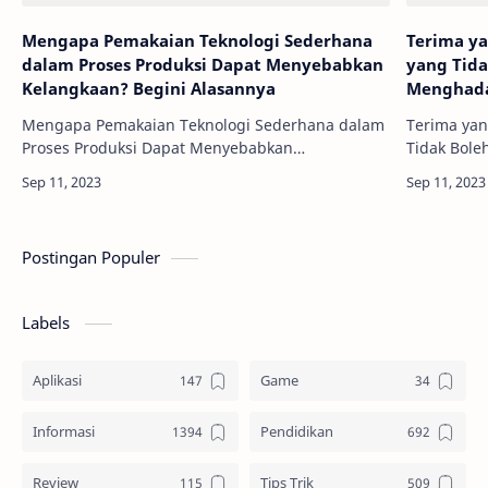
Mengapa Pemakaian Teknologi Sederhana
Terima ya
dalam Proses Produksi Dapat Menyebabkan
yang Tida
Kelangkaan? Begini Alasannya
Menghada
Mengapa Pemakaian Teknologi Sederhana dalam
Terima yan
Proses Produksi Dapat Menyebabkan
Tidak Bole
Kelangkaan? Begini Alasannya - Dalam dunia
- Setiap i
industri, teknologi memiliki peran penting dalam
tantangan 
memastikan…
Postingan Populer
Labels
Aplikasi
Game
Informasi
Pendidikan
Review
Tips Trik