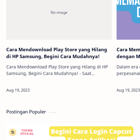
Cara Mendownload Play Store yang Hilang
Cara Mem
di HP Samsung, Begini Cara Mudahnya!
dengan 
Cara Mendownload Play Store yang Hilang di HP
Dalam era 
Samsung, Begini Cara Mudahnya! - Saat
perpesanan
pengguna HP Samsung mengalami masalah
menjadi sa
dengan Play Store yang hilang dari perangkat
hari. Namu
mereka, serin…
Postingan Populer